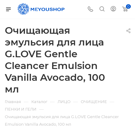
0
Очищающая
эмульсия для лица
G.LOVE Gentle
Cleancer Emulsion
Vanilla Avocado, 100
мл
—
—
—
—
Главная
Каталог
ЛИЦО
ОЧИЩЕНИЕ
—
ПЕНКИ И ГЕЛИ
Очищающая эмульсия для лица G.LOVE Gentle Cleancer
Emulsion Vanilla Avocado, 100 мл