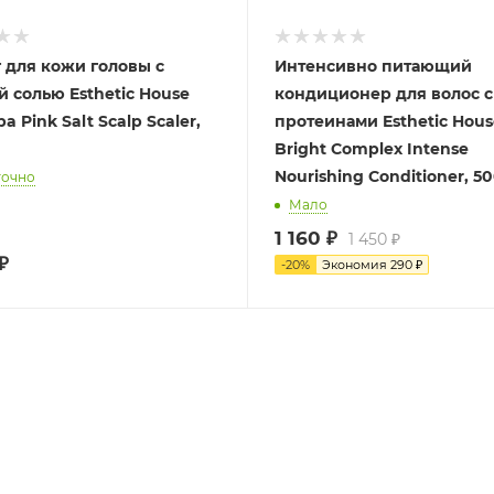
 для кожи головы с
Интенсивно питающий
й солью Esthetic House
кондиционер для волос с
a Pink Salt Scalp Scaler,
протеинами Esthetic Hous
Bright Complex Intense
Nourishing Conditioner, 5
точно
Мало
1 160
₽
1 450
₽
₽
-
20
%
Экономия
290
₽