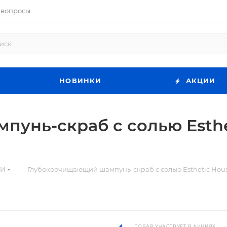
 вопросы
НОВИНКИ
АКЦИИ
унь-скраб с солью Esthe
—
ГИ
Глубокоочищающий шампунь-скраб с солью Esthetic House 
ТОВАР УЧАСТВУЕТ В АКЦИЯХ