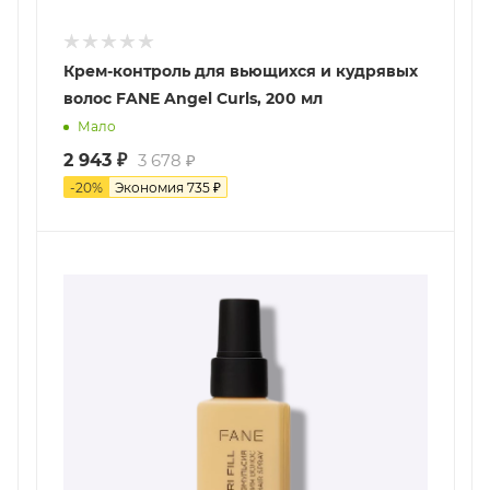
Крем-контроль для вьющихся и кудрявых
волос FANE Angel Curls, 200 мл
Мало
2 943
₽
3 678
₽
-
20
%
Экономия
735
₽