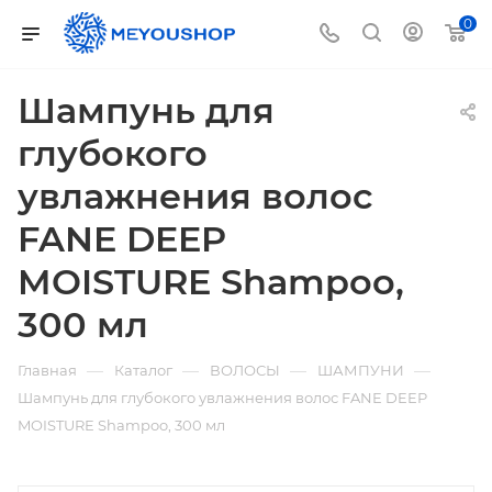
0
Шампунь для
глубокого
увлажнения волос
FANE DEEP
MOISTURE Shampoo,
300 мл
—
—
—
—
Главная
Каталог
ВОЛОСЫ
ШАМПУНИ
Шампунь для глубокого увлажнения волос FANE DEEP
MOISTURE Shampoo, 300 мл