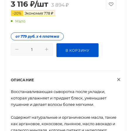
3 116
₽
/шт
3 894
₽
-
20
%
Экономия
778
₽
Мало
от 779 руб. х 4 платежа
В КОРЗИНУ
ОПИСАНИЕ
Восстанавливающая сыворотка после укладки,
которая увлажняет и придает блеск, уменьшает
пушение и делает волосы более мягкими.
Содержит натуральные и органические масла, такие
как аргановое, кокосовое, льняное, масло авокадо и
сладкого миндаля, которые питают и укрепляют