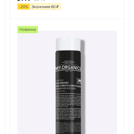
-
20
%
Экономия
60
₽
Новинка