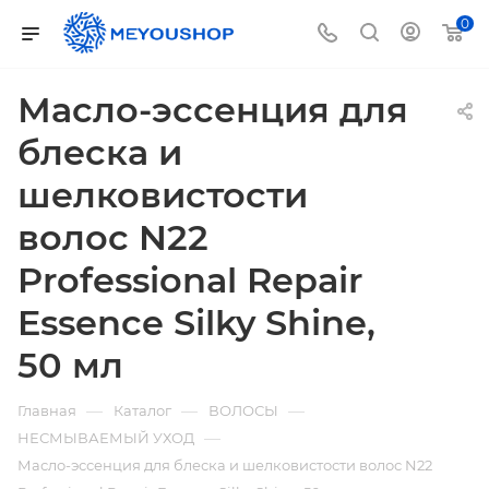
0
Масло-эссенция для
блеска и
шелковистости
волос N22
Professional Repair
Essence Silky Shine,
50 мл
—
—
—
Главная
Каталог
ВОЛОСЫ
—
НЕСМЫВАЕМЫЙ УХОД
Масло-эссенция для блеска и шелковистости волос N22