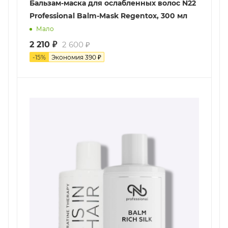
Бальзам-маска для ослабленных волос N22
Professional Balm-Mask Regentox, 300 мл
Мало
2 210
₽
2 600
₽
-
15
%
Экономия
390
₽