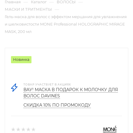
—
—
—
Главная
Каталог
ВОЛОСЫ
—
МАСКИ И ТРИТМЕНТЫ
Гель-маска для волос с эффектом мерцания для увлажнения
и шелковистости MONE Professional HOLOGRAPHIC MIRAGE
MASK, 200 мл
Новинка
ТОВАР УЧАСТВУЕТ В АКЦИЯХ
ВАУ! МАСКА В ПОДАРОК К МОЛОЧКУ ДЛЯ
ВОЛОС DAVINES
СКИДКА 10% ПО ПРОМОКОДУ