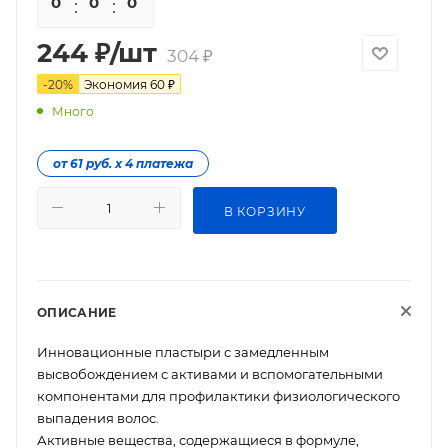
0
0
0
0
244
₽
/шт
304
₽
-
20
%
Экономия
60
₽
Много
от 61 руб. х 4 платежа
В КОРЗИНУ
ОПИСАНИЕ
Инновационные пластыри с замедленным
высвобождением с активами и вспомогательными
компонентами для профилактики физиологического
выпадения волос.
Активные вещества, содержащиеся в формуле,