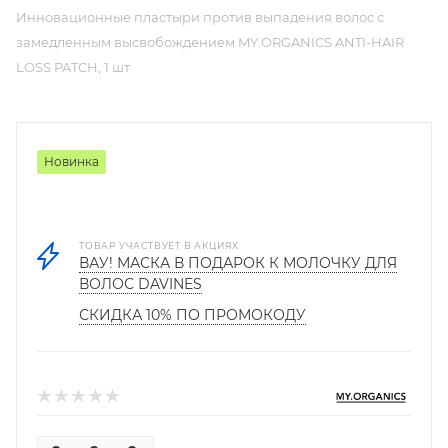
Инновационные пластыри против выпадения волос с
замедленным высвобождением MY.ORGANICS ANTI-HAIR
LOSS PATCH, 1 шт
Новинка
ТОВАР УЧАСТВУЕТ В АКЦИЯХ
ВАУ! МАСКА В ПОДАРОК К МОЛОЧКУ ДЛЯ
ВОЛОС DAVINES
СКИДКА 10% ПО ПРОМОКОДУ