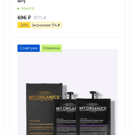
шт]
Много
696
₽
870
₽
-
20
%
Экономия
174
₽
Советуем
Новинка