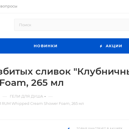
 вопросы
НОВИНКИ
АКЦИИ
взбитых сливок "Клубнич
Foam, 265 мл
—
—
ГЕЛИ ДЛЯ ДУША
M RUM Whipped Cream Shower Foam, 265 мл
ТОВАР УЧАСТВУЕТ В АКЦИЯХ