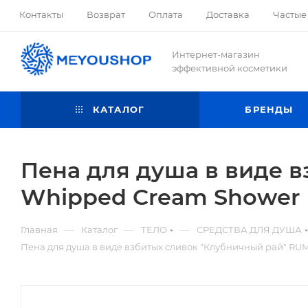
Контакты
Возврат
Оплата
Доставка
Частые
Интернет-магазин
эффективной косметики
КАТАЛОГ
БРЕНДЫ
Пена для душа в виде 
Whipped Cream Shower 
—
—
—
Главная
Каталог
ТЕЛО
СРЕДСТВА ДЛЯ ДУША
Пена для душа в виде взбитых сливок "Клубничный рай" RU