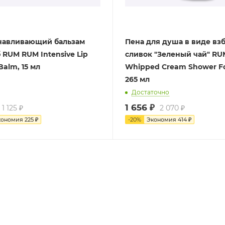
навливающий бальзам
Пена для душа в виде вз
 RUM RUM Intensive Lip
сливок "Зеленый чай" R
Balm, 15 мл
Whipped Cream Shower F
265 мл
Достаточно
1 656
₽
1 125
₽
2 070
₽
кономия
225
₽
-
20
%
Экономия
414
₽