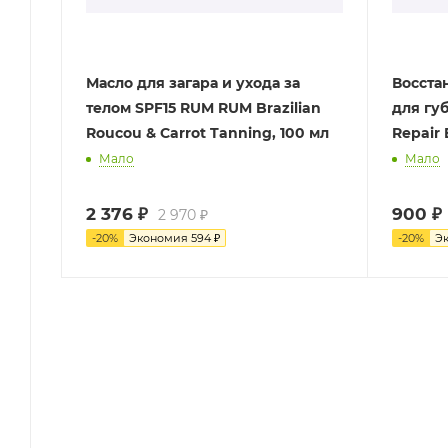
Масло для загара и ухода за
Восста
телом SPF15 RUM RUM Brazilian
для губ
Roucou & Carrot Tanning, 100 мл
Repair 
Мало
Мало
2 376
₽
900
₽
2 970
₽
-
20
%
Экономия
594
₽
-
20
%
Э