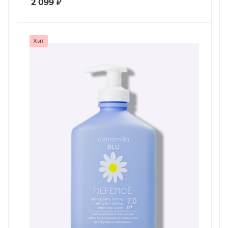
2 099
₽
Хит