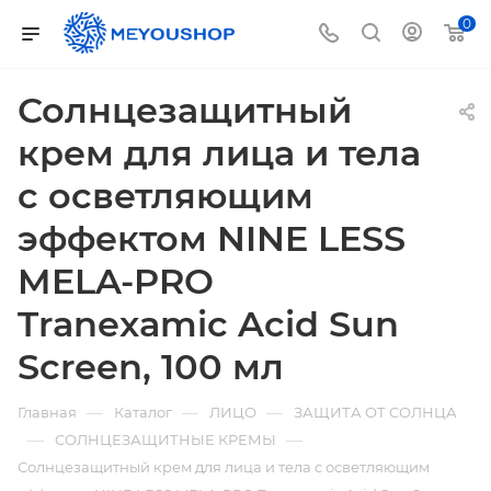
0
Солнцезащитный
крем для лица и тела
с осветляющим
эффектом NINE LESS
MELA-PRO
Tranexamic Acid Sun
Screen, 100 мл
—
—
—
Главная
Каталог
ЛИЦО
ЗАЩИТА ОТ СОЛНЦА
—
—
СОЛНЦЕЗАЩИТНЫЕ КРЕМЫ
Солнцезащитный крем для лица и тела с осветляющим