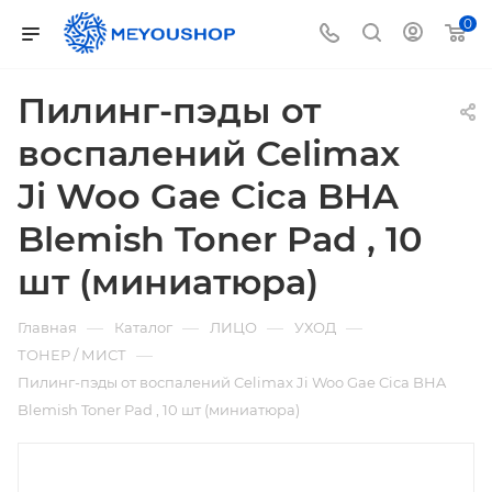
0
Пилинг-пэды от
воспалений Celimax
Ji Woo Gae Cica BHA
Blemish Toner Pad , 10
шт (миниатюра)
—
—
—
—
Главная
Каталог
ЛИЦО
УХОД
—
ТОНЕР / МИСТ
Пилинг-пэды от воспалений Celimax Ji Woo Gae Cica BHA
Blemish Toner Pad , 10 шт (миниатюра)