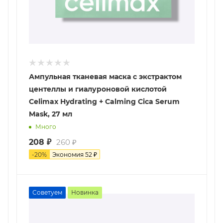
Ампульная тканевая маска с экстрактом
центеллы и гиалуроновой кислотой
Celimax Hydrating + Calming Cica Serum
Mask, 27 мл
Много
208
₽
260
₽
-
20
%
Экономия
52
₽
Советуем
Новинка