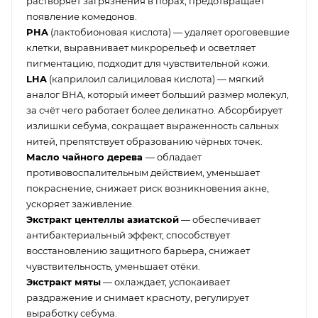
растворяет загрязнения в порах, предотвращает
появление комедонов.
PHA
(лактобионовая кислота) — удаляет ороговевшие
клетки, выравнивает микрорельеф и осветляет
пигментацию, подходит для чувствительной кожи.
LHA
(каприлоил салициловая кислота) — мягкий
аналог BHA, который имеет больший размер молекул,
за счёт чего работает более деликатно. Абсорбирует
излишки себума, сокращает выраженность сальных
нитей, препятствует образованию чёрных точек.
Масло чайного дерева
— обладает
противовоспалительным действием, уменьшает
покраснение, снижает риск возникновения акне,
ускоряет заживление.
Экстракт центеллы азиатской
— обеспечивает
антибактериальный эффект, способствует
восстановлению защитного барьера, снижает
чувствительность, уменьшает отёки.
Экстракт мяты
— охлаждает, успокаивает
раздражение и снимает красноту, регулирует
выработку себума.