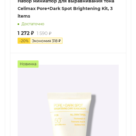
Набор миниатюр для выравнивания тона
Celimax Pore+Dark Spot Brightening Kit, 3
items
Достаточно
1 272
₽
1 590
₽
-
20
%
Экономия
318
₽
Новинка