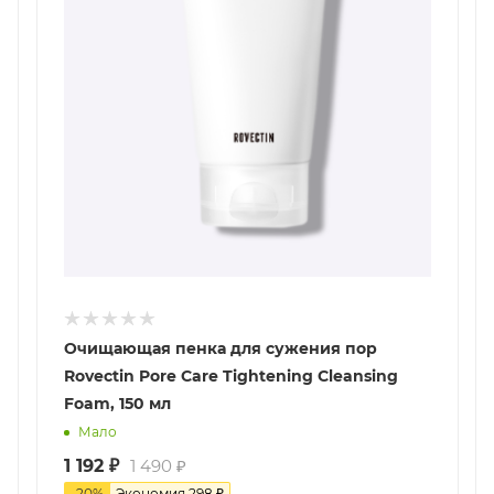
Очищающая пенка для сужения пор
Rovectin Pore Care Tightening Cleansing
Foam, 150 мл
Мало
1 192
₽
1 490
₽
-
20
%
Экономия
298
₽