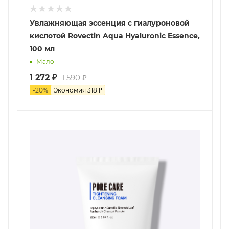
Увлажняющая эссенция с гиалуроновой
кислотой Rovectin Aqua Hyaluronic Essence,
100 мл
Мало
1 272
₽
1 590
₽
-
20
%
Экономия
318
₽