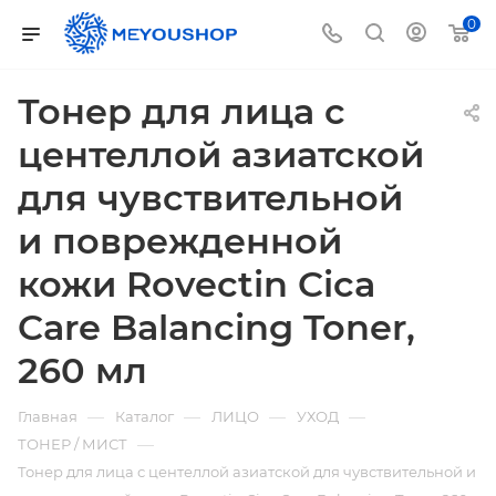
0
Тонер для лица с
центеллой азиатской
для чувствительной
и поврежденной
кожи Rovectin Cica
Care Balancing Toner,
260 мл
—
—
—
—
Главная
Каталог
ЛИЦО
УХОД
—
ТОНЕР / МИСТ
Тонер для лица с центеллой азиатской для чувствительной и