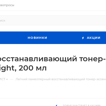
 вопросы
НОВИНКИ
АКЦИИ
сстанавливающий тонер-эс
ight, 200 мл
—
ИСТ
Легкий ламеллярный восстанавливающий тонер-эссенция 
ТОВАР УЧАСТВУЕТ В АКЦИЯХ