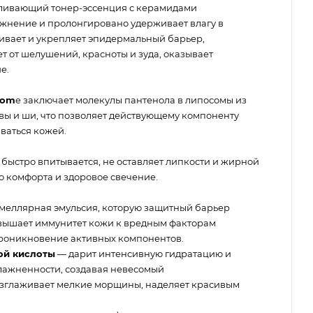
ливающий тонер-эссенция с керамидами
жнение и пролонгировано удерживает влагу в
ливает и укрепляет эпидермальный барьер,
ет от шелушений, красноты и зуда, оказывает
е.
som
e заключает молекулы пантенола в липосомы из
вы и ши, что позволяет действующему компоненту
ваться кожей.
быстро впитывается, не оставляет липкости и жирной
о комфорта и здоровое свечение.
меллярная эмульсия, которую защитный барьер
овышает иммунитет кожи к вредным факторам
роникновение активных компонентов.
ой кислоты
— дарит интенсивную гидратацию и
влажненности, создавая невесомый
зглаживает мелкие морщины, наделяет красивым