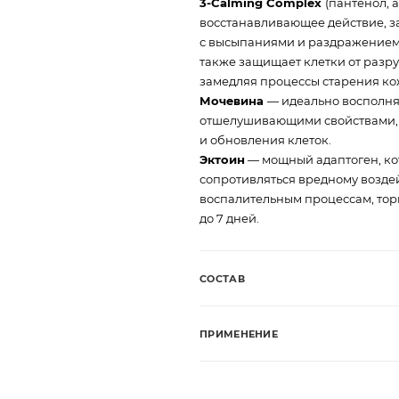
3-Calming Complex
(пантенол, 
восстанавливающее действие, за
с высыпаниями и раздражением, у
также защищает клетки от разр
замедляя процессы старения ко
Мочевина
— идеально восполня
отшелушивающими свойствами, 
и обновления клеток.
Эктоин
— мощный адаптоген, ко
сопротивляться вредному возд
воспалительным процессам, тор
до 7 дней.
СОСТАВ
ПРИМЕНЕНИЕ