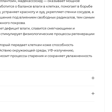
аллантоин, мадекассосид) — оказывает мощное
ботится о балансе влаги в клетках, помогает в борьбе
страняет красноту и зуд, укрепляет стенки сосудов, а
ушения под влиянием свободных радикалов, тем самым
жного покрова.
ет дефицит влаги, славится смягчающими и
стимулирует физиологические процессы регенерации
торый передает клеткам коже способность
ействию окружающей среды, УФ-излучению,
мозит процессы старения и сохраняет увлажненность