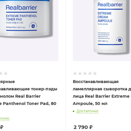
лярные
Восстанавливающая
навливающие тонер-пэды
ламеллярная сыворотка 
нолом Real Barrier
лица Real Barrier Extrem
 Panthenol Toner Pad, 80
Ampoule, 50 мл
Достаточно
точно
₽
2 790
₽