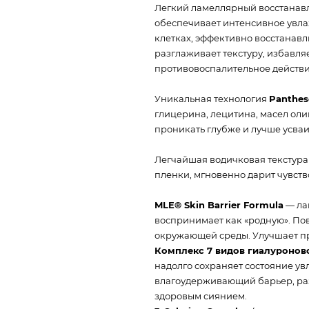
Легкий ламеллярный восстанав
обеспечивает интенсивное увла
клетках, эффективно восстанав
разглаживает текстуру, избавля
противовоспалительное действи
Уникальная технология
Panthe
глицерина, лецитина, масел оли
проникать глубже и лучше усваи
Легчайшая водичковая текстура 
пленки, мгновенно дарит чувств
MLE® Skin Barrier Formula
— ла
воспринимает как «родную». П
окружающей среды. Улучшает п
Комплекс 7 видов гиалуронов
надолго сохраняет состояние у
влагоудерживающий барьер, ра
здоровым сиянием.