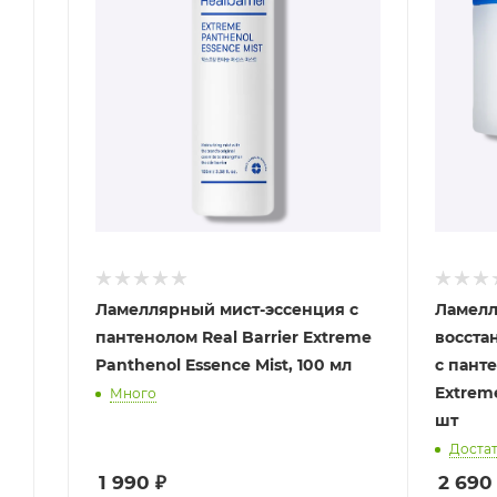
Ламеллярный мист-эссенция с
Ламел
пантенолом Real Barrier Extreme
восста
Panthenol Essence Mist, 100 мл
с панте
Extreme
Много
шт
Доста
1 990
₽
2 690