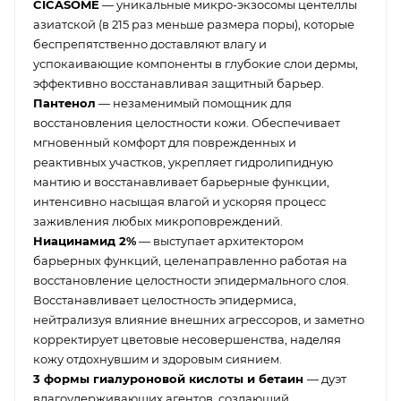
CICASOME
— уникальные микро-экзосомы центеллы
азиатской (в 215 раз меньше размера поры), которые
беспрепятственно доставляют влагу и
успокаивающие компоненты в глубокие слои дермы,
эффективно восстанавливая защитный барьер.
Пантенол
— незаменимый помощник для
восстановления целостности кожи. Обеспечивает
мгновенный комфорт для поврежденных и
реактивных участков, укрепляет гидролипидную
мантию и восстанавливает барьерные функции,
интенсивно насыщая влагой и ускоряя процесс
заживления любых микроповреждений.
Ниацинамид 2%
— выступает архитектором
барьерных функций, целенаправленно работая на
восстановление целостности эпидермального слоя.
Восстанавливает целостность эпидермиса,
нейтрализуя влияние внешних агрессоров, и заметно
корректирует цветовые несовершенства, наделяя
кожу отдохнувшим и здоровым сиянием.
3 формы гиалуроновой кислоты и бетаин
— дуэт
влагоудерживающих агентов, создающий