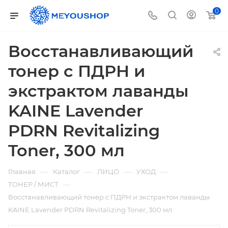
0
Восстанавливающий
тонер с ПДРН и
экстрактом лаванды
KAINE Lavender
PDRN Revitalizing
Toner, 300 мл
—
—
—
—
Главная
Каталог
ЛИЦО
УХОД
—
ТОНЕР / МИСТ
Восстанавливающий тонер с ПДРН и экстрактом лаванды
KAINE Lavender PDRN Revitalizing Toner, 300 мл