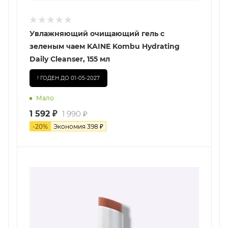
Увлажняющий очищающий гель с
зеленым чаем KAINE Kombu Hydrating
Daily Cleanser, 155 мл
! ГОДЕН ДО 01-05-2027
Мало
1 592
₽
1 990
₽
-
20
%
Экономия
398
₽