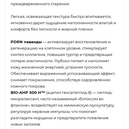
преждевременного старения.
Легкая, освежающая текстура быстро впитывается,
мгновенно дарит ощущение наполненности влагой и
комфорта без липкости и жирной пленки.
PDRN лаванды
— активизирует восстановление и
регенерацию на клеточном уровне, стимулирует
синтез коллагена, повышая тургор и предотвращая
потерю эластичности. Глубоко питает и наполняет
кожу жизненной энергией, устраняя тусклость.
Обеспечивает выраженный успокаивающий эффект,
снимает покраснения, способствуя оздоровлению
кожного покрова.
BIO-AHP 500 H™
(ацетил гексапептид-8) — пептид-
миорелаксант, часто называемый «ботоксом во
флаконе», воздействует на мимическую мускулатуру,
регулируя нервные импульсы, что помогает
разгладить морщины и предотвратить появление
новых заломов.