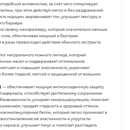
подобной активностью, за счёт чего стимулирует
лагена, при этом действуя мягко и без раздражений.
ть морщин, выравнивает тон, улучшает текстуру и
го барьера.
я своему наноразмеру, который значительно меньше
е слои, обеспечивая мощный и быстрый
 в разы превосходит действие обычного экстракта
лог натурального кожного липида, который
венных масел и поддерживает оптимальное
мягчает и повышает эластичность, укрепляет
ё более гладкой, мягкой и защищённой от внешних
)
— обеспечивает мощную антиоксидантную защиту,
эпидермиса, способствует дилтельному сохранению
 обезвоженность, ускоряет микроциркуляцию, помогает
ражением, придаёт гладкость и здоровый оттенок.
изкомолекулярный белок, который легко проникает в
 восстановлению её эластичности и упругости.
 каркаса, улучшает тонус и помогает разгладить