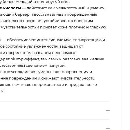
 более молодой и подтянутый вид.
ые кислоты
— действуют как межклеточный «цемент»,
ающий барьер и восстанавливая поврежденные
Значительно повышает устойчивость к внешним
чувствительность и придает коже плотную и гладкую
ы
— обеспечивают интенсивную мультигидратацию и
ое состояние увлажнённости, защищая от
ги посредством создания невесомого
арят plump-эффект, тем самым разглаживая мелкие
стественным свечением изнутри.
енно успокаивают, уменьшают покраснения и
ние повреждений и снижают чувствительность.
жняют, смягчают шероховатости и придают коже
ем.