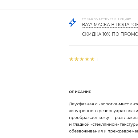
ТОВАР УЧАСТВУЕТ В АКЦИЯХ
ВАУ! МАСКА В ПОДАРО
СКИДКА 10% ПО ПРОМ
1
ОПИСАНИЕ
Двухфазная сыворотка-мист инт
«внутреннего резервуара» влаг
преображает кожу — разглажива
и гладкой «стеклянной» текстур
обезвоживания и преждевремен