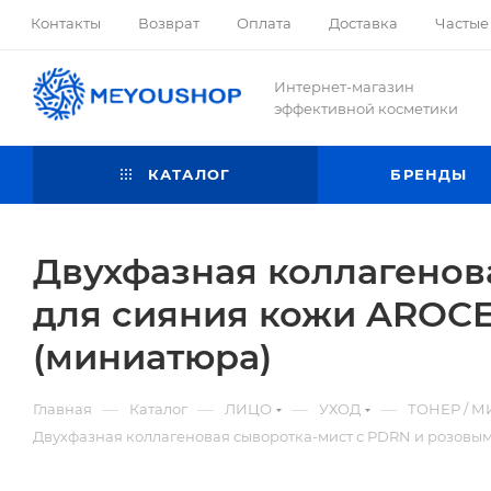
Контакты
Возврат
Оплата
Доставка
Частые
Интернет-магазин
эффективной косметики
КАТАЛОГ
БРЕНДЫ
Двухфазная коллагенов
для сияния кожи AROCEL
(миниатюра)
—
—
—
—
Главная
Каталог
ЛИЦО
УХОД
ТОНЕР / М
Двухфазная коллагеновая сыворотка-мист с PDRN и розовым 