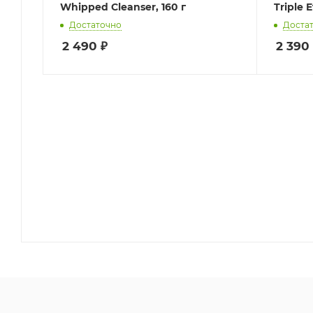
Whipped Cleanser, 160 г
Triple E
Достаточно
Доста
2 490
₽
2 390