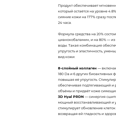
Продукт обеспечивает мгновенн
который остаётся на уровне 4.8%
сияние кожи на 177% сразу посл
24 часа.
Формула средства на 20% состои
цианокобаламин, и на 80% — из
воды. Такая комбинация обеспе
упругость и эластичность, уме
вид кожи.
8-слойный коллаген
— включае
180 Da и 6 других биоактивных 
повышая её упругость. Стимулир
обеспечивая подтягивающий и 
объёмы и придаёт коже сияющий
3D Hyal PRDN
— синергия сшито
мощный восстанавливающий и у
стимулирует обновление клеток 
возвращая ей гладкость и здоро