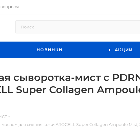
 вопросы
НОВИНКИ
АКЦИИ
ая сыворотка-мист с PDR
L Super Collagen Ampoule
—
ИСТ
маслом для сияния кожи AROCELL Super Collagen Ampoule Mist, 