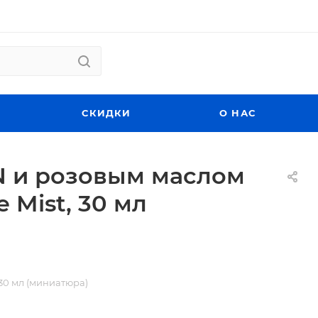
СКИДКИ
О НАС
N и розовым маслом
 Mist, 30 мл
30 мл (миниатюра)