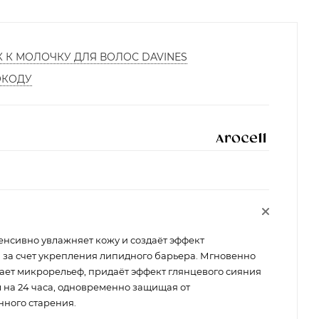
К К МОЛОЧКУ ДЛЯ ВОЛОС DAVINES
ОКОДУ
енсивно увлажняет кожу и создаёт эффект
и за счет укрепления липидного барьера. Мгновенно
ет микрорельеф, придаёт эффект глянцевого сияния
ы на 24 часа, одновременно защищая от
ного старения.