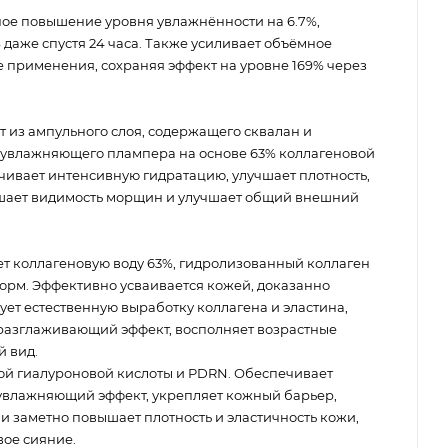
ое повышение уровня увлажнённости на 6.7%,
 даже спустя 24 часа. Также усиливает объёмное
е применения, сохраняя эффект на уровне 169% через
т из ампульного слоя, содержащего сквалан и
 увлажняющего плампера на основе 63% коллагеновой
чивает интенсивную гидратацию, улучшает плотность,
ньшает видимость морщин и улучшает общий внешний
т коллагеновую воду 63%, гидролизованный коллаген
форм. Эффективно усваивается кожей, доказанно
ует естественную выработку коллагена и эластина,
разглаживающий эффект, восполняет возрастные
 вид.
й гиалуроновой кислоты и PDRN. Обеспечивает
влажняющий эффект, укрепляет кожный барьер,
и заметно повышает плотность и эластичность кожи,
вое сияние.