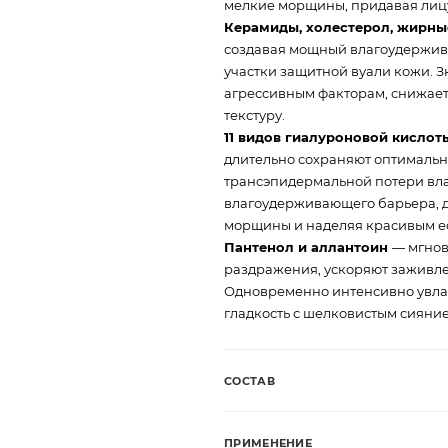
мелкие морщины, придавая лицу
Керамиды, холестерол, жирн
создавая мощный влагоудержив
участки защитной вуали кожи. 
агрессивным факторам, снижает 
текстуру.
11 видов гиалуроновой кислот
длительно сохраняют оптимальн
трансэпидермальной потери вла
влагоудерживающего барьера, д
морщины и наделяя красивым е
Пантенол и аллантоин
— мгнов
раздражения, ускоряют заживле
Одновременно интенсивно увла
гладкость с шелковистым сияни
СОСТАВ
ПРИМЕНЕНИЕ