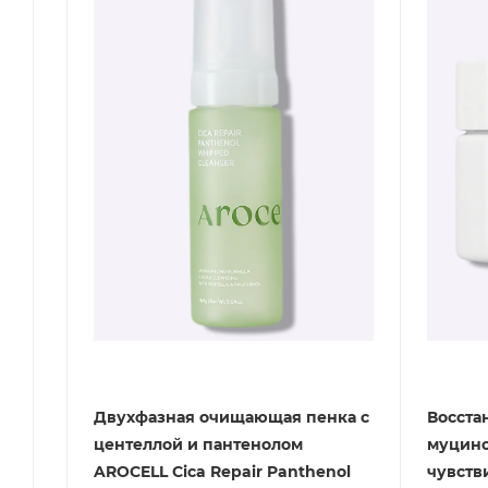
Двухфазная очищающая пенка с
Восста
центеллой и пантенолом
муцино
AROCELL Cica Repair Panthenol
чувств