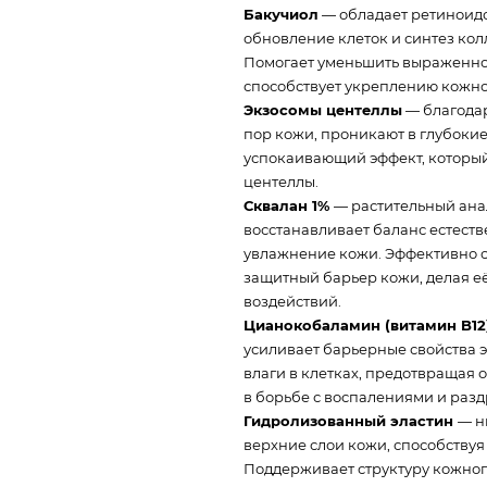
Бакучиол
— обладает ретиноидо
обновление клеток и синтез кол
Помогает уменьшить выраженнос
способствует укреплению кожно
Экзосомы центеллы
— благодар
пор кожи, проникают в глубоки
успокаивающий эффект, который
центеллы.
Сквалан 1%
— растительный ана
восстанавливает баланс естест
увлажнение кожи. Эффективно с
защитный барьер кожи, делая е
воздействий.
Цианокобаламин (витамин B12
усиливает барьерные свойства 
влаги в клетках, предотвращая
в борьбе с воспалениями и разд
Гидролизованный эластин
— н
верхние слои кожи, способствуя
Поддерживает структуру кожного