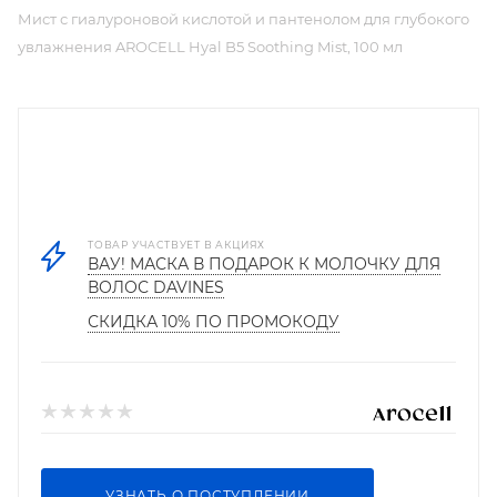
Мист с гиалуроновой кислотой и пантенолом для глубокого
увлажнения AROCELL Hyal B5 Soothing Mist, 100 мл
ТОВАР УЧАСТВУЕТ В АКЦИЯХ
ВАУ! МАСКА В ПОДАРОК К МОЛОЧКУ ДЛЯ
ВОЛОС DAVINES
СКИДКА 10% ПО ПРОМОКОДУ
УЗНАТЬ О ПОСТУПЛЕНИИ