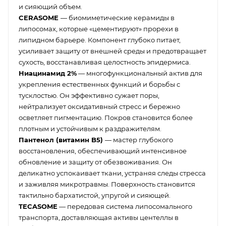
и сияющий объем.
CERASOME
— биомиметические керамиды в
липосомах, которые «цементируют» прорехи в
липидном барьере. Компонент глубоко питает,
усиливает защиту от внешней среды и предотвращает
сухость, восстанавливая целостность эпидермиса.
Ниацинамид 2%
— многофункциональный актив для
укрепления естественных функций и борьбы с
тусклостью. Он эффективно сужает поры,
нейтрализует оксидативный стресс и бережно
осветляет пигментацию. Покров становится более
плотным и устойчивым к раздражителям.
Пантенол (витамин B5)
— мастер глубокого
восстановления, обеспечивающий интенсивное
обновление и защиту от обезвоживания. Он
деликатно успокаивает ткани, устраняя следы стресса
и заживляя микротравмы. Поверхность становится
тактильно бархатистой, упругой и сияющей.
TECASOME
— передовая система липосомального
транспорта, доставляющая активы центеллы в