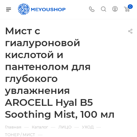
0
Мист с
гиалуроновой
кислотой и
пантенолом для
глубокого
увлажнения
AROCELL Hyal B5
Soothing Mist, 100 мл
—
—
—
—
Главная
Каталог
ЛИЦО
УХОД
—
ТОНЕР / МИСТ