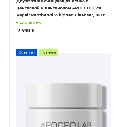
Двухфазная очищающая пенка с
центеллой и пантенолом AROCELL Cica
Repair Panthenol Whipped Cleanser, 160 г
Достаточно
2 490
₽
Советуем
Новинка