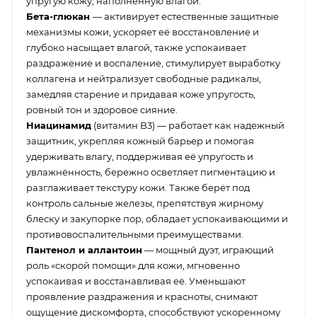
упругую кожу, наполненную влагой.
Бета-глюкан
— активирует естественные защитные
механизмы кожи, ускоряет её восстановление и
глубоко насыщает влагой, также успокаивает
раздражение и воспаление, стимулирует выработку
коллагена и нейтрализует свободные радикалы,
замедляя старение и придавая коже упругость,
ровный тон и здоровое сияние.
Ниацинамид
(витамин B3) — работает как надежный
защитник, укрепляя кожный барьер и помогая
удерживать влагу, поддерживая её упругость и
увлажнённость, бережно осветляет пигментацию и
разглаживает текстуру кожи. Также берёт под
контроль сальные железы, препятствуя жирному
блеску и закупорке пор, обладает успокаивающими и
противовоспалительными преимуществами.
Пантенол и аллантоин
— мощный дуэт, играющий
роль «скорой помощи» для кожи, мгновенно
успокаивая и восстанавливая её. Уменьшают
проявление раздражения и красноты, снимают
ощущение дискомфорта, способствуют ускоренному