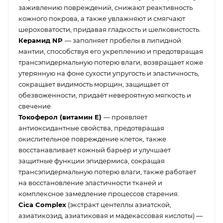
заживлению повреждений, снижают реактивность
кожного покрова, а также увлажняют и смягчают
шероховатости, придавая гладкость и шелковистость.
Керамид NP
— заполняет пробелы в липидной
мантии, способствуя его укреплению и предотвращая
трансэпидермальную потерю влаги, возвращает коже
утерянную на фоне сухости упругость и эластичность,
сокращает видимость морщин, защищает от
обезвоженности, придаёт невероятную мягкость и
свечение.
Токоферол (витамин E)
— проявляет
антиоксидантные свойства, предотвращая
окислительное повреждение клеток, также
восстанавливает кожный барьер и улучшает
защитные функции эпидермиса, сокращая
трансэпидермальную потерю влаги, также работает
на восстановление эластичности тканей и
комплексное замедление процессов старения.
Cica Complex
(экстракт центеллы азиатской,
азиатикозид, азиатиковая и мадекассовая кислоты) —