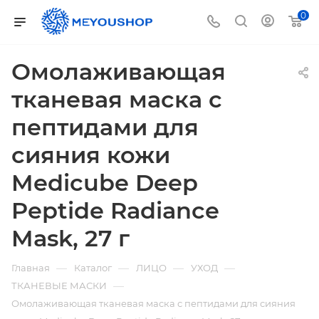
0
Омолаживающая
тканевая маска с
пептидами для
сияния кожи
Medicube Deep
Peptide Radiance
Mask, 27 г
—
—
—
—
Главная
Каталог
ЛИЦО
УХОД
—
ТКАНЕВЫЕ МАСКИ
Омолаживающая тканевая маска с пептидами для сияния