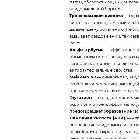
пятен, обладает мощным антиок
эпидермальный барьер.
Транексамовая кислота
— пода
синтез меланина, тем самым изб
дальнейшему появлению. Не спо
вызывает раздражений, тем сам
коже.
Альфа-арбутин
— эффективно и
пигментных пятен, веснушек и с
гиперпигментации, а также дем
антибактериальные свойства.
MelaZero V2
— синергия мушму
свойствами, устраняет имеющий
препятствует синтезу нового ме
Глутатион
— обладает мощными 
осветлению кожи, эффективно ус
предотвращает образование мор
Лимонная кислота (AHA)
— мяг
обновление эпидермиса и активи
способствует сохранению молодо
выровнять микрорельеф и тон л