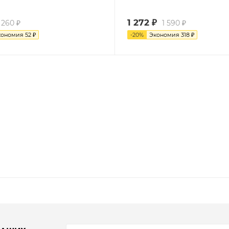
1 272
₽
260
₽
1 590
₽
кономия
52
₽
-
20
%
Экономия
318
₽