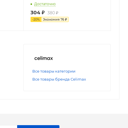
Достаточно
304
₽
380
₽
-
20
%
Экономия
76
₽
Все товары категории
Все товары бренда Celimax