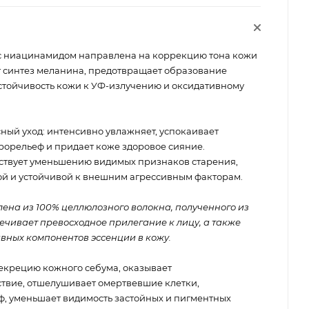
с ниацинамидом направлена на коррекцию тона кожи
ет синтез меланина, предотвращает образование
стойчивость кожи к УФ-излучению и оксидативному
ный уход: интенсивно увлажняет, успокаивает
орельеф и придает коже здоровое сияние.
ствует уменьшению видимых признаков старения,
кой и устойчивой к внешним агрессивным факторам.
ена из 100% целлюлозного волокна, полученного из
ечивает превосходное прилегание к лицу, а также
вных компонентов эссенции в кожу.
екрецию кожного себума, оказывает
твие, отшелушивает омертвевшие клетки,
ф, уменьшает видимость застойных и пигментных