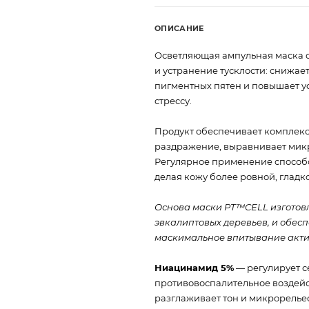
ОПИСАНИЕ
Осветляющая ампульная маска 
и устранение тусклости: снижа
пигментных пятен и повышает у
стрессу.
Продукт обеспечивает комплекс
раздражение, выравнивает микр
Регулярное применение способ
делая кожу более ровной, глад
Основа маски PT™CELL изготовл
эвкалиптовых деревьев, и обесп
маскимальное впитывание акти
Ниацинамид 5%
— регулирует с
противовоспалительное воздейс
разглаживает тон и микрорелье