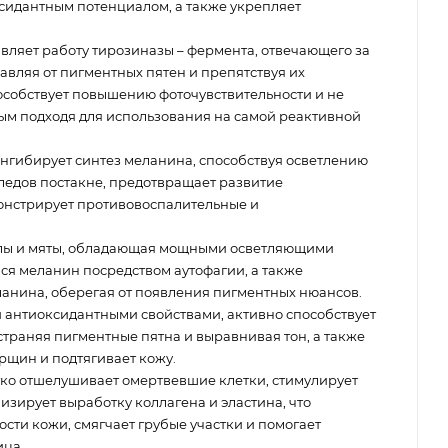
сидантным потенциалом, а также укрепляет
вляет работу тирозиназы – фермента, отвечающего за
авляя от пигментных пятен и препятствуя их
собствует повышению фоточувствительности и не
ым подходя для использования на самой реактивной
нгибирует синтез меланина, способствуя осветлению
ледов постакне, предотвращает развитие
онстрирует противовоспалительные и
лы и мяты, обладающая мощными осветляющими
ся меланин посредством аутофагии, а также
ланина, оберегая от появления пигментных нюансов.
антиоксидантными свойствами, активно способствует
траняя пигментные пятна и выравнивая тон, а также
щин и подтягивает кожу.
ко отшелушивает омертвевшие клетки, стимулирует
зирует выработку коллагена и эластина, что
сти кожи, смягчает грубые участки и помогает
ица.