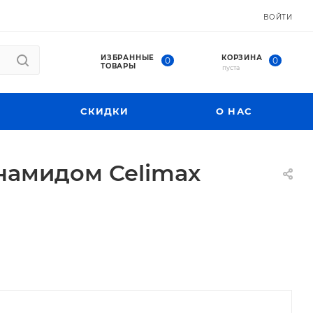
ВОЙТИ
ИЗБРАННЫЕ
КОРЗИНА
0
0
ТОВАРЫ
пуста
СКИДКИ
О НАС
намидом Celimax