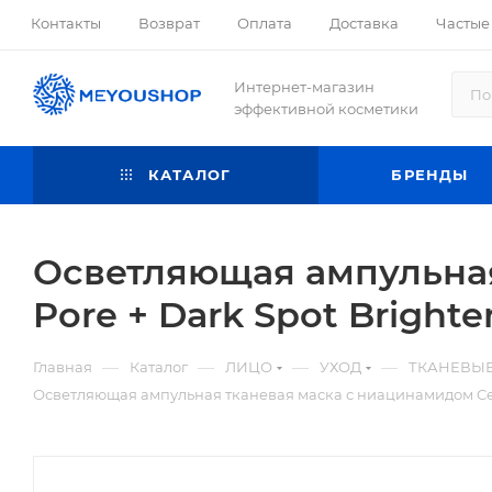
Контакты
Возврат
Оплата
Доставка
Частые
Интернет-магазин
эффективной косметики
КАТАЛОГ
БРЕНДЫ
Осветляющая ампульная
Pore + Dark Spot Bright
—
—
—
—
Главная
Каталог
ЛИЦО
УХОД
ТКАНЕВЫ
Осветляющая ампульная тканевая маска с ниацинамидом Celi