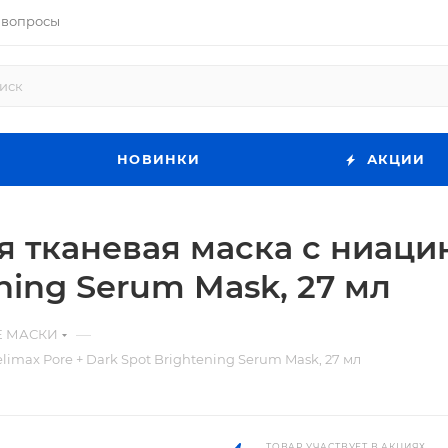
 вопросы
НОВИНКИ
АКЦИИ
 тканевая маска с ниаци
ening Serum Mask, 27 мл
—
Е МАСКИ
max Pore + Dark Spot Brightening Serum Mask, 27 мл
ТОВАР УЧАСТВУЕТ В АКЦИЯХ