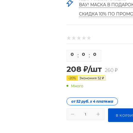
ВАУ! МАСКА В ПОДАРО
СКИДКА 10% ПО ПРОМ
0
0
0
0
208
₽
/шт
260
₽
-
20
%
Экономия
52
₽
Много
от 52 руб. х 4 платежа
В КОРЗ