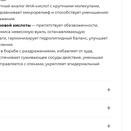
тный аналог AHA-кислот с крупными молекулами,
выравнивает микрорельеф и способствует уменьшению
ажения.
оновой кислоты
— препятствует обезвоженности,
рмиса невесомую вуаль, останавливающую
ги, гармонизирует гидролипидный баланс, улучшает
вления.
 в борьбе с раздражениями, избавляет от зуда,
спечивает суживающее сосуды действие, уменьшая
справляется с отеками, укрепляет эпидермальный