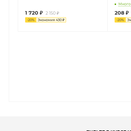
Много
1 720
₽
208
₽
2 150
₽
-
20
%
Экономия
430
₽
-
20
%
Э