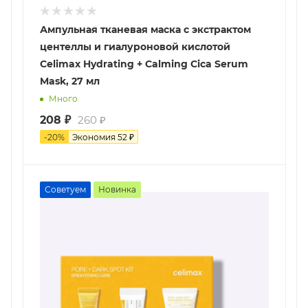
Ампульная тканевая маска с экстрактом
центеллы и гиалуроновой кислотой
Celimax Hydrating + Calming Cica Serum
Mask, 27 мл
Много
208
₽
260
₽
-
20
%
Экономия
52
₽
Советуем
Новинка