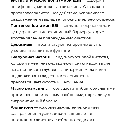
Экстракт и масло нони (моринды)
— содержит
полифенолы, минералы и витамины. Оказывает
противовоспалительное действие, успокаивает
раздражение и защищает от окислительного стресса.
Пантенол (витамин B5)
— снимает покраснение и
зуд, укрепляет гидролипидный барьер, ускоряет
восстановление повреждённых участков.
Церамиды
— препятствуют испарению влаги,
усиливают защитные функции.
Гиалуронат натрия
— вид гиалуроновой кислоты,
который имеет низкую молекулярную массу, за счёт
чего проникает глубоко в эпидермис. Увлажняет,
поддерживает гладкость и эластичность,
предотвращает сухость и шелушение.
Масло розмарина
— обладает антибактериальным и
противовоспалительным свойствами, нормализует
гидролипидный баланс.
Аллантоин
— ускоряет заживление, снимает
раздражение и успокаивает, защищает от
негативного действия свободных радикалов.