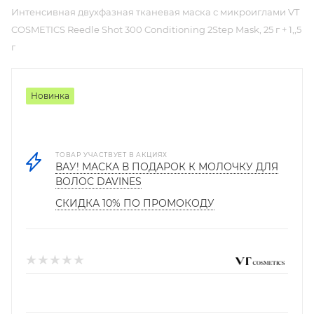
Интенсивная двухфазная тканевая маска с микроиглами VT
COSMETICS Reedle Shot 300 Conditioning 2Step Mask, 25 г + 1,,5
г
Новинка
ТОВАР УЧАСТВУЕТ В АКЦИЯХ
ВАУ! МАСКА В ПОДАРОК К МОЛОЧКУ ДЛЯ
ВОЛОС DAVINES
СКИДКА 10% ПО ПРОМОКОДУ