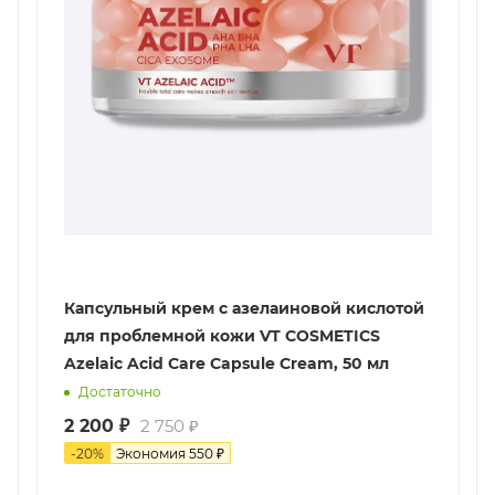
Капсульный крем с азелаиновой кислотой
для проблемной кожи VT COSMETICS
Azelaic Acid Care Capsule Cream, 50 мл
Достаточно
2 200
₽
2 750
₽
-
20
%
Экономия
550
₽