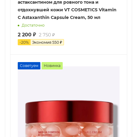
астаксантином для ровного тона и
отдохнувшей кожи VT COSMETICS Vitamin
C Astaxanthin Capsule Cream, 50 мл
Достаточно
2 200
₽
2 750
₽
-
20
%
Экономия
550
₽
Советуем
Новинка