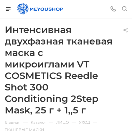
Интенсивная
двухфазная тканевая
маска с
микроиглами VT
COSMETICS Reedle
Shot 300
Conditioning 2Step
Mask, 25 г + 1,,5 г
—
—
—
—
Главная
Каталог
ЛИЦО
УХОД
—
ТКАНЕВЫЕ МАСКИ