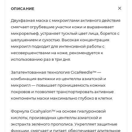
ОПИСАНИЕ
Двухфазная маска с микроиглами активного действия
смягчает огрубевшие участки кожи и выравнивает
микрорельеф, устраняет тусклый цвет лица, борется с
шелушением и сухостью. Высокая концентрация
микроигл подходит для интенсивной работы с
несовершенствами на коже, рекомендуется к
использованию раз в три дня.
Запатентованная технология CicaReedle™ —
комбинация вытяжки из центеллы азиатской и
микроигл — повышает проницаемость кожных
покровов и позволяет транспортировать активные
компоненты маски максимально глубоко в клетки.
Формула Cicahyalon™ на основе гиалуроновой
кислоты, производных центеллы азиатской и
экстракта зелёного прополиса. Укрепляет защитные
функции, смягчает и питает, обеспечивает длительное