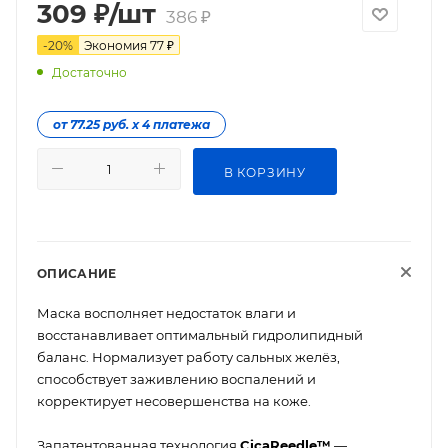
309
₽
/шт
386
₽
-
20
%
Экономия
77
₽
Достаточно
от 77.25 руб. х 4 платежа
В КОРЗИНУ
ОПИСАНИЕ
Маска восполняет недостаток влаги и
восстанавливает оптимальный гидролипидный
баланс. Нормализует работу сальных желёз,
способствует заживлению воспалений и
корректирует несовершенства на коже.
Запатентованная технология
CicaReedle™
—