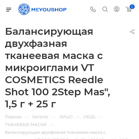
0
Балансирующая
двухфазная
тканеевая маска с
микроиглами VT
COSMETICS Reedle
Shot 100 2Step Mas",
1,5 г + 25 г
—
—
—
—
Главная
Каталог
ЛИЦО
УХОД
—
ТКАНЕВЫЕ МАСКИ
Балансирующая двухфазная тканеевая маска с