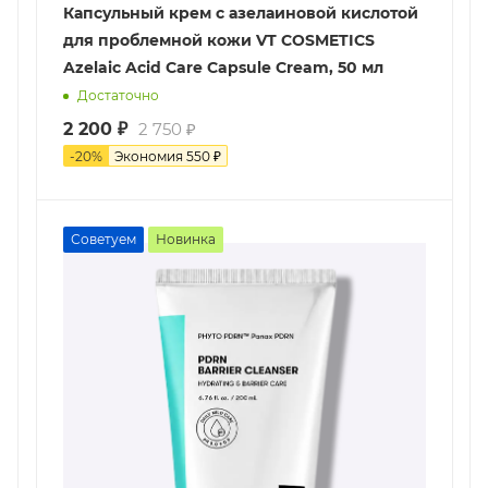
Капсульный крем с азелаиновой кислотой
для проблемной кожи VT COSMETICS
Azelaic Acid Care Capsule Cream, 50 мл
Достаточно
2 200
₽
2 750
₽
-
20
%
Экономия
550
₽
Советуем
Новинка