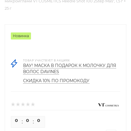
микроиглами VT COSMETICS Reedle Shot 100 2Step Mas", 1,5 г +
25 г
Новинка
ТОВАР УЧАСТВУЕТ В АКЦИЯХ
ВАУ! МАСКА В ПОДАРОК К МОЛОЧКУ ДЛЯ
ВОЛОС DAVINES
СКИДКА 10% ПО ПРОМОКОДУ
0
0
0
0