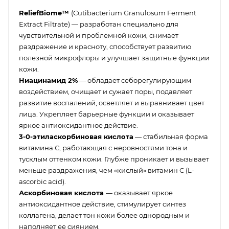
ReliefBiome™
(Cutibacterium Granulosum Ferment
Extract Filtrate) — разработан специально для
чувствительной и проблемной кожи, снимает
раздражение и красноту, способствует развитию
полезной микрофлоры и улучшает защитные функции
кожи.
Ниацинамид 2%
— обладает себорегулирующим
воздействием, очищает и сужает поры, подавляет
развитие воспалений, осветляет и выравнивает цвет
лица. Укрепляет барьерные функции и оказывает
яркое антиоксидантное действие.
3-0-этиласкорбиновая кислота
— стабильная форма
витамина С, работающая с неровностями тона и
тусклым оттенком кожи. Глубже проникает и вызывает
меньше раздражения, чем «кислый» витамин С (L-
ascorbic acid).
Аскорбиновая кислота
— оказывает яркое
антиоксидантное действие, стимулирует синтез
коллагена, делает тон кожи более однородным и
наполняет ее сиянием.