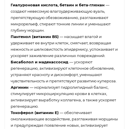
Гиалуроновая кислота, бетаин и бета-глюкан
—
создают невесомую влагоудерживающую вуаль,
препятствующую обезвоживанию, разглаживают
микрорельеф, стирают тонкие линии и уменьшают
глубину морщин.
Пантенол (витамин B5)
— насыщает влагой и
удерживает ее внутри клеток, смягчает, возвращая
нежность и шелковистость эпидермису, успокаивает и
ускоряет заживление различных повреждений.
Бисаболол и мадекассосид
— ускоряют
регенерацию, активизируют клеточное обновление,
устраняют красноту и дискомфорт, уменьшают
чувствительность и препятствуют развитию купероза.
Аргинин
— нормализует гидролипидный баланс,
стимулирует микроциркуляцию крови в клетках,
активизирует выработку коллагена, а также ускоряет
регенерацию.
Токоферол (витамин E)
— обеспечивает
омолаживающее воздействие, разглаживая морщины
и предупреждая появление новых, активизирует