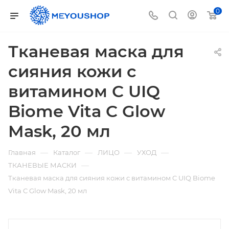
0
Тканевая маска для
сияния кожи с
витамином C UIQ
Biome Vita C Glow
Mask, 20 мл
—
—
—
—
Главная
Каталог
ЛИЦО
УХОД
—
ТКАНЕВЫЕ МАСКИ
Тканевая маска для сияния кожи с витамином C UIQ Biome
Vita C Glow Mask, 20 мл