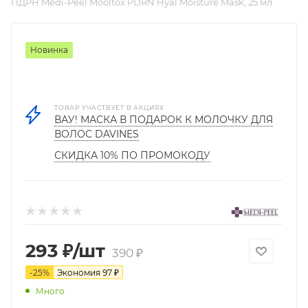
ПДРН Medi-Peel Mooltox PDRN Hyal Moisture Mask, 25 мл
Новинка
ТОВАР УЧАСТВУЕТ В АКЦИЯХ
ВАУ! МАСКА В ПОДАРОК К МОЛОЧКУ ДЛЯ
ВОЛОС DAVINES
СКИДКА 10% ПО ПРОМОКОДУ
293
₽
/шт
390
₽
-
25
%
Экономия
97
₽
Много