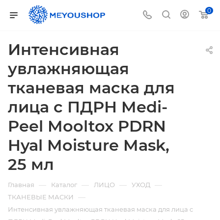
0
Интенсивная
увлажняющая
тканевая маска для
лица с ПДРН Medi-
Peel Mooltox PDRN
Hyal Moisture Mask,
25 мл
—
—
—
—
Главная
Каталог
ЛИЦО
УХОД
—
ТКАНЕВЫЕ МАСКИ
Интенсивная увлажняющая тканевая маска для лица с