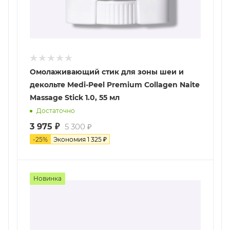
Омолаживающий стик для зоны шеи и
декольте Medi-Peel Premium Collagen Naite
Massage Stick 1.0, 55 мл
Достаточно
3 975
₽
5 300
₽
-
25
%
Экономия
1 325
₽
Новинка