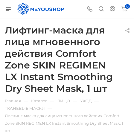
0
Лифтинг-маска для
лица мгновенного
действия Comfort
Zone SKIN REGIMEN
LX Instant Smoothing
Dry Sheet Mask, 1 шт
—
—
—
—
Главная
Каталог
ЛИЦО
УХОД
—
ТКАНЕВЫЕ МАСКИ
Лифтинг-маска для лица мгновенного действия Comfort
Zone SKIN REGIMEN LX Instant Smoothing Dry Sheet Mask, 1
шт