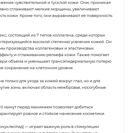
жение чувствительной и тусклой кожи. Они, проникая
ктивно сглаживают мелкие морщины, увеличивают
ость кожи. Кроме того, они выравнивают её поверхность
кс, состоящий из 7 типов коллагена, среди которых
актеризующийся высокой степенью усвоения кожей. Он
ы производства коллагеновых и эластиновых
эффекту и сглаживанию рельефа кожи. Также помогает
тери объема и уменьшает трансэпидермальную потерю
ое сохранение на клеточном уровне.
е только для ухода за кожей вокруг глаз, но и для
угие зоны, включая область межбровья, носогубные
10 минут перед макияжем позволяет добиться
арантирует ровное и стойкое нанесение косметики.
нуклеотид) — играет важную роль в стимуляции
иятно сказывается на тургоре кожи. Значительно