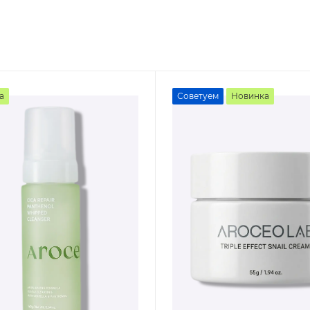
а
Советуем
Новинка