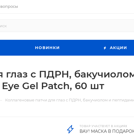
 вопросы
НОВИНКИ
АКЦИИ
я глаз с ПДРН, бакучиоло
Eye Gel Patch, 60 шт
—
Коллагеновые патчи для глаз с ПДРН, бакучиолом и пептидами 
ТОВАР УЧАСТВУЕТ В АКЦИЯХ
ВАУ! МАСКА В ПОДАРО