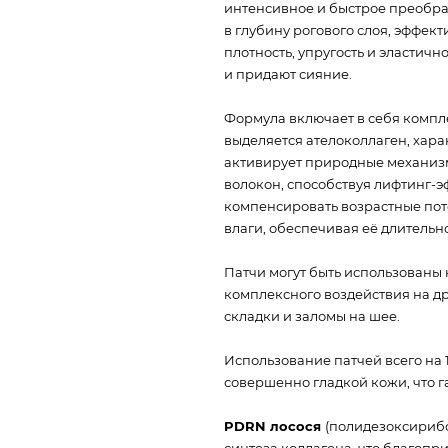
интенсивное и быстрое преобра
в глубину рогового слоя, эффе
плотность, упругость и эластичн
и придают сияние.
Формула включает в себя компле
выделяется ателоколлаген, хар
активирует природные механизм
волокон, способствуя лифтинг-
компенсировать возрастные по
влаги, обеспечивая её длительн
Патчи могут быть использованы н
комплексного воздействия на др
складки и заломы на шее.
Использование патчей всего на 
совершенно гладкой кожи, что г
PDRN лосося
(полидезоксирибо
синтеза коллагена, что благопр