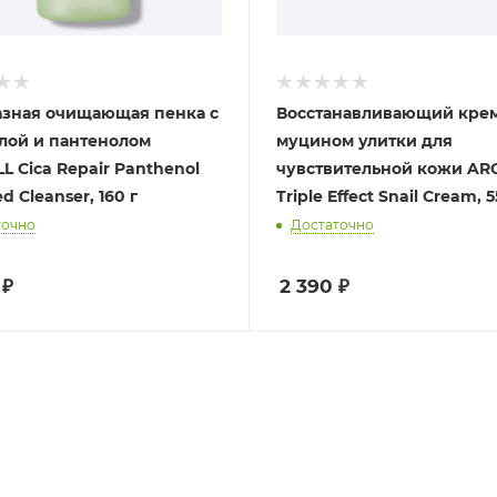
зная очищающая пенка с
Восстанавливающий крем
лой и пантенолом
муцином улитки для
L Cica Repair Panthenol
чувствительной кожи AR
 Cleanser, 160 г
Triple Effect Snail Cream, 5
точно
Достаточно
₽
2 390
₽