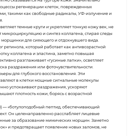
роцессы регенерации клеток, поврежденных
и, такими как свободные радикалы, УФ-излучение и
я.
ветляет темные круги и укрепляет тонкую кожу век, не
 микроциркуляцию и синтез коллагена, стирая следы
е морщинки для сияющего и отдохнувшего вида.
г ретинола, который работает как антивозрастной
отку коллагена и эластина, заметно повышая
фективно разглаживает «гусиные лапки», осветляет
иска раздражения или фоточувствительности.
ьеры для глубокого восстановления. Эти
тавляют в клетки мощные сигнальные молекулы
енно успокаивают раздражения, ускоряют
ышают плотность кожи, борясь с возрастной
e-8) — «ботулоподобный пептид, обеспечивающий
кт. Он целенаправленно расслабляет лицевые
венные за образование мимических морщин. Заметно
пок» и предотвращает появление новых заломов, не