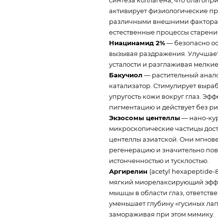
активирует физиологические п
различными внешними факторам
естественные процессы старени
Ниацинамид 2%
— безопасно ос
вызывая раздражения. Улучшает
усталости и разглаживая мелки
Бакучиол
— растительный анало
катализатор. Стимулирует выраб
упругость кожи вокруг глаз. Эф
пигментацию и действует без р
Экзосомы центеллы
— нано-кур
микроскопические частицы дос
центеллы азиатской. Они мгнов
регенерацию и значительно пов
истонченностью и тусклостью.
Аргирелин
(acetyl hexapeptid
мягкий миорелаксирующий эффе
мышцы в области глаз, ответст
уменьшает глубину «гусиных ла
замораживая при этом мимику.