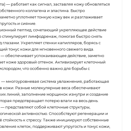
а) — работает как сигнал, заставляя кожу обновляться
обственного коллагена и эластина. Быстро
заметно уплотняет тонкую кожу век и разглаживает
ругость и сияние.
ионный пептид, сочетающий укрепляющее действие
о стимулирует лимфодренаж, помогая быстро снять
 глазами. Укрепляет стенки капилляров, борясь с
ий тонус кожи для мгновенного свежего вида.
) — обеспечивает успокаивающее действие, заметно
ет коже здоровый оттенок. Активизирует клеточный
ислородом, что особенно важно для борьбы с
ы
— многоуровневая система увлажнения, работающая
ев кожи. Разные молекулярные веса обеспечивают
их линий, заполнение морщинок изнутри и создание
торая предотвращает потерю влаги на весь день.
— представляют собой клеточные структуры,
гической активностью. Способствуют регенерации и
 стойкость к стрессу. Также инициируют собственные
вления клеток, поддерживают упругость и тонус кожи,