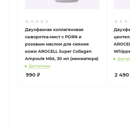
Двухфазная коллагеновая
Двухфа
сыворотка-мист с PDRN и
центел
розовым маслом для сияния
AROCEL
кожи AROCELL Super Collagen
Whipped
Ampoule Mist, 30 мл (миниатюра)
Доста
Достаточно
990
₽
2 490