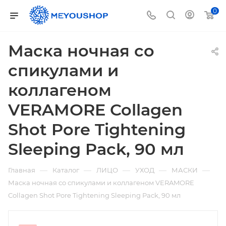
0
Маска ночная со
спикулами и
коллагеном
VERAMORE Collagen
Shot Pore Tightening
Sleeping Pack, 90 мл
—
—
—
—
—
Главная
Каталог
ЛИЦО
УХОД
МАСКИ
Маска ночная со спикулами и коллагеном VERAMORE
Collagen Shot Pore Tightening Sleeping Pack, 90 мл