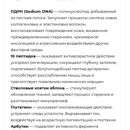
ПДРН (Sodium DNA)
— полинуклеотид, добываемый
из листьев лотоса. Запускает процессы синтеза новых
коллагеновых и эластиновых волокон,
восстанавливает повреждение кожи, вызванное
преждевременным старением, чрезмерной
инсоляцией и агрессивным воздействием других
факторов среды.
10 пептидов
— оказывают антивозрастное действие:
ускоряют регенерацию, сокращают глубину заломов,
подтягивают. Ботулоподобный пептид аргирелин
способствует расслаблению мышц лица и
препятствует появлению мимических морщин.
Стволовые клетки яблока
— стимулируют
обновление тканей, замедляют процесс старения и
разглаживают микрорельеф.
Глутатион
— оказывает омолаживающее действие,
устраняет следы усталости. Выравнивает тон,
воздействуя на возрастную пигментацию и постакне.
Арбутин
— подавляет активность фермента