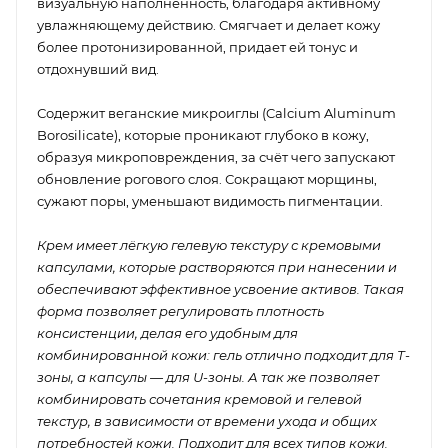
визуальную наполненность, благодаря активному
увлажняющему действию. Смягчает и делает кожу
более протонизированной, придает ей тонус и
отдохнувший вид.
Содержит веганские микроиглы (Calcium Aluminum
Borosilicate), которые проникают глубоко в кожу,
образуя микроповреждения, за счёт чего запускают
обновление рогового слоя. Сокращают морщины,
сужают поры, уменьшают видимость пигментации.
Крем имеет лёгкую гелевую текстуру с кремовыми
капсулами, которые растворяются при нанесении и
обеспечивают эффективное усвоение активов. Такая
форма позволяет регулировать плотность
консистенции, делая его удобным для
комбинированной кожи: гель отлично подходит для Т-
зоны, а капсулы — для U-зоны. А так же позволяет
комбинировать сочетания кремовой и гелевой
текстур, в зависимости от времени ухода и общих
потребностей кожи. Подходит для всех типов кожи.