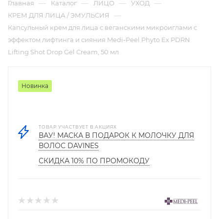
—
—
—
—
Главная
Каталог
ЛИЦО
УХОД
—
КРЕМ ДЛЯ ЛИЦА / ЭМУЛЬСИЯ
Капсульный крем для лица с веганскими микроиглами с
эффектом лифтинга и сияния Medi-Peel Phyto Ex PDRN
Lifting Shot Drop Gel Cream, 50 мл
Новинка
ТОВАР УЧАСТВУЕТ В АКЦИЯХ
ВАУ! МАСКА В ПОДАРОК К МОЛОЧКУ ДЛЯ
ВОЛОС DAVINES
СКИДКА 10% ПО ПРОМОКОДУ