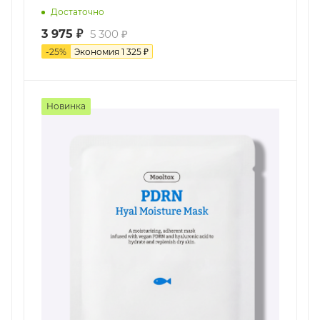
Достаточно
3 975
₽
5 300
₽
-
25
%
Экономия
1 325
₽
Новинка