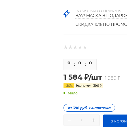
ТОВАР УЧАСТВУЕТ В АКЦИЯХ
ВАУ! МАСКА В ПОДАРО
СКИДКА 10% ПО ПРОМ
0
0
0
0
1 584
₽
/шт
1 980
₽
-
20
%
Экономия
396
₽
Мало
от 396 руб. х 4 платежа
В КОРЗ