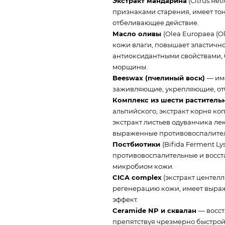
Экстракт мандарина
(Citrus Ret
признаками старения, имеет то
отбеливающее действие.
Масло оливы
(Olea Europaea (Ol
кожи влаги, повышает эластичн
антиоксидантными свойствами, 
морщины.
Beeswax (пчелиный воск)
— им
заживляющие, укрепляющие, от
Комплекс из шести раститель
альпийского, экстракт корня ко
экстракт листьев одуванчика ле
выраженные противовоспалител
Постбиотики
(Bifida Ferment Ly
противовоспалительные и восс
микробиом кожи.
CICA complex
(экстракт центелл
регенерацию кожи, имеет выр
эффект.
Ceramide NP и сквалан
— восс
препятствуя чрезмерно быстрой