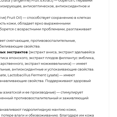
iculata (Tangerine) Fruit Extract) — борется с первыми
низирующее, антисептическое, антиоксидантное и
ive) Fruit Oil) — способствует сохранению в клетках
ость кожи, обладает ярко выраженными
борется с возрастными проблемами, разглаживает
еет смягчающие, противовоспалительные,
беливающие свойства.
ных экстрактов
(экстракт аниса, экстракт эдельвейса
птиса японского, экстракт плодов филлантус эмблика,
карственного, экстракт можжевельника) — имеет
ьные, антиоксидантные и успокаивающие свойства.
sate, Lactobacillus Ferment Lysate) — имеют
танавливающие свойства. Поддерживают здоровый
ы азиатской и ее производные) — стимулирует
аженный противовоспалительный и заживляющий
танавливают гидролипидную мантию кожи,
 потере влаги и обезвоживанию. Благодаря им кожа