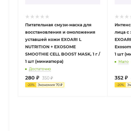
Питательная смузи-маска для
Интенс
восстановления и омоложения
лица с экзосомами мандарина
уставшей кожи EXOARI L
EXOARI
NUTRITION + EXOSOME
Exosom
SMOOTHIE CELL BOOST MASK, 1 г /
1 шт (
1 шт (миниатюра)
Мало
Достаточно
280
₽
352
₽
350
₽
-
20
%
Экономия
70
₽
-
20
%
Э