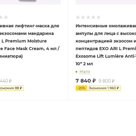
ивная лифтинг-маска для
Интенсивные омолажив
ампулы для лица с высок
 L Premium Moisture
концентрацией экзосом 
e Face Mask Cream, 4 мл /
пептидов EXO ARI L Prem
миниатюра)
Exosome Lift Lumière Anti
10* 2 мл
Мало
7 840
₽
440
₽
9 800
₽
кономия
88
₽
-
20
%
Экономия
1 960
₽