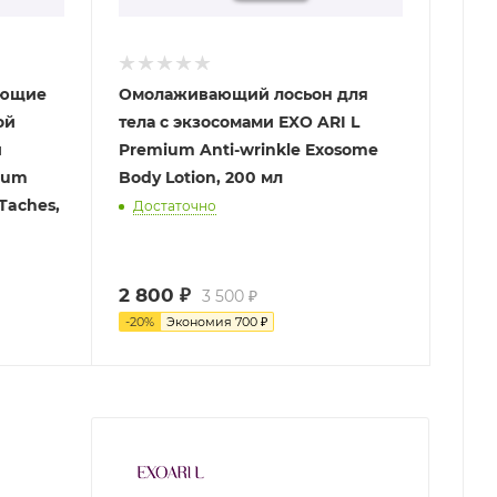
ающие
Омолаживающий лосьон для
ой
тела с экзосомами ЕXO ARI L
и
Premium Anti-wrinkle Exosome
ium
Body Lotion, 200 мл
-Taches,
Достаточно
2 800
₽
3 500
₽
-
20
%
Экономия
700
₽