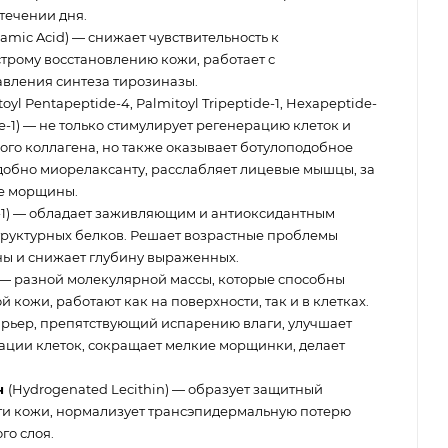
 течении дня.
xamic Acid) — снижает чувствительность к
строму восстановлению кожи, работает с
авления синтеза тирозиназы.
oyl Pentapeptide-4, Palmitoyl Tripeptide-1, Hexapeptide-
ide-1) — не только стимулирует регенерацию клеток и
го коллагена, но также оказывает ботулоподобное
одобно миорелаксанту, расслабляет лицевые мышцы, за
ие морщины.
e-1) — обладает заживляющим и антиоксидантным
структурных белков. Решает возрастные проблемы
ы и снижает глубину выраженных.
— разной молекулярной массы, которые способны
й кожи, работают как на поверхности, так и в клетках.
рьер, препятствующий испарению влаги, улучшает
рации клеток, сокращает мелкие морщинки, делает
н
(Hydrogenated Lecithin) — образует защитный
ти кожи, нормализует трансэпидермальную потерю
го слоя.