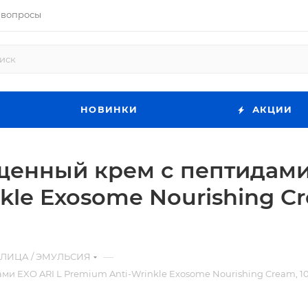
 вопросы
НОВИНКИ
АКЦИИ
нный крем с пептидами
kle Exosome Nourishing Cr
—
 ЛИЦА / ЭМУЛЬСИЯ
EXO ARI L Premium Anti-Wrinkle Exosome Nourishing Cream, 10