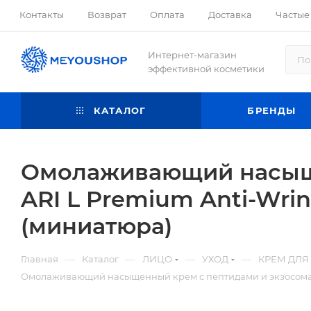
Контакты
Возврат
Оплата
Доставка
Частые
Интернет-магазин
эффективной косметики
КАТАЛОГ
БРЕНДЫ
Омолаживающий насыще
ARI L Premium Anti-Wrin
(миниатюра)
—
—
—
—
Главная
Каталог
ЛИЦО
УХОД
КРЕМ ДЛЯ
Омолаживающий насыщенный крем с пептидами и экзосомами 