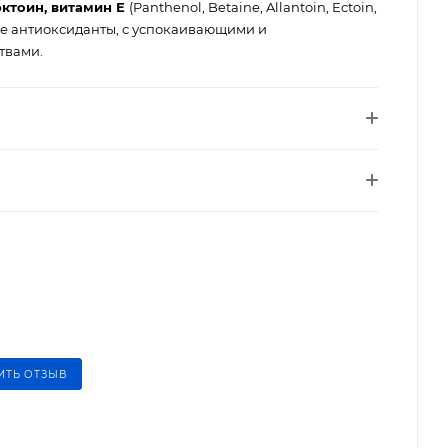
эктоин, витамин Е
(Panthenol, Betaine, Allantoin, Ectoin,
ые антиоксиданты, с успокаивающими и
твами.
ИТЬ ОТЗЫВ