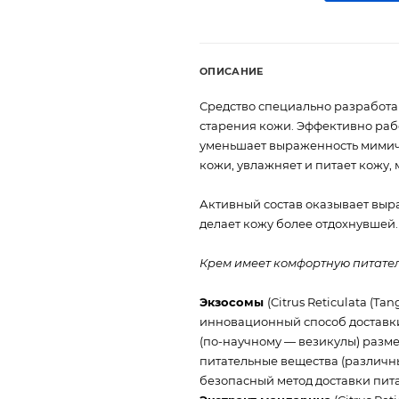
ОПИСАНИЕ
Средство специально разработа
старения кожи. Эффективно рабо
уменьшает выраженность мимич
кожи, увлажняет и питает кожу,
Активный состав оказывает выр
делает кожу более отдохнувшей.
Крем имеет комфортную питател
Экзосомы
(Citrus Reticulata (Ta
инновационный способ доставки
(по-научному — везикулы) разме
питательные вещества (различн
безопасный метод доставки пита