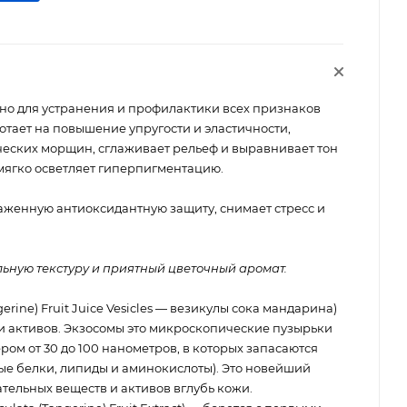
но для устранения и профилактики всех признаков
тает на повышение упругости и эластичности,
еских морщин, сглаживает рельеф и выравнивает тон
 мягко осветляет гиперпигментацию.
аженную антиоксидантную защиту, снимает стресс и
ьную текстуру и приятный цветочный аромат.
ngerine) Fruit Juice Vesicles — везикулы сока мандарина)
 активов. Экзосомы это микроскопические пузырьки
ром от 30 до 100 нанометров, в которых запасаются
ые белки, липиды и аминокислоты). Это новейший
тельных веществ и активов вглубь кожи.