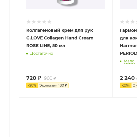
Коллагеновый крем для рук
Гармон
G.LOVE Collagen Hand Cream
для ко
ROSE LINE, 50 мл
Harmon
PERIODl
Достаточно
Мало
720
₽
2 240
900
₽
-
20
%
Экономия
180
₽
-
20
%
Э