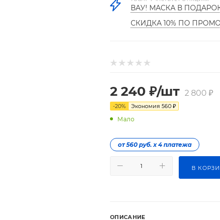
ВАУ! МАСКА В ПОДАРО
СКИДКА 10% ПО ПРОМ
2 240
₽
/шт
2 800
₽
-
20
%
Экономия
560
₽
Мало
от 560 руб. х 4 платежа
В КОРЗ
ОПИСАНИЕ