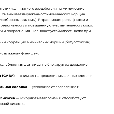
етики для мягкого воздействия на мимические
. Уменьшает выраженность мимических морщин
и межбровные заломы). Выравнивает рельеф кожи и
 реактивность и повышенную чувствительность кожи.
и и покраснения. Повышает устойчивость кожи при
ики коррекции мимических морщин (ботулотоксин).
у с влажным финишем.
сслабляет мышцы лица, не блокируя их движение
а (GABA)
— снимает напряжение мышечных клеток и
ванная солодка
— успокаивают воспаление и
гликоген
— ускоряют метаболизм и способствуют
новой кислоты.