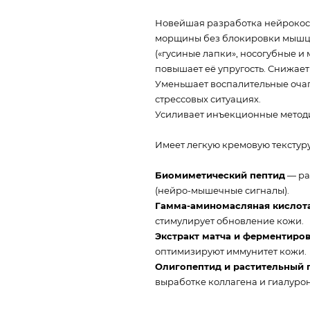
Новейшая разработка нейрокосм
морщины без блокировки мышц
(«гусиные лапки», носогубные 
повышает её упругость. Снижает
Уменьшает воспалительные очаг
стрессовых ситуациях.
Усиливает инъекционные метод
Имеет легкую кремовую текстур
Биомиметический пептид
— ра
(нейро-мышечные сигналы).
Гамма-аминомасляная кислот
стимулирует обновление кожи.
Экстракт матча и ферментиро
оптимизируют иммунитет кожи.
Олигопептид и растительный 
выработке коллагена и гиалуро