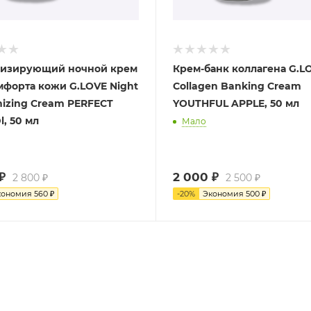
изирующий ночной крем
Крем-банк коллагена G.L
мфорта кожи G.LOVE Night
Collagen Banking Cream
izing Cream PERFECT
YOUTHFUL APPLE, 50 мл
, 50 мл
Мало
₽
2 000
₽
2 800
₽
2 500
₽
кономия
560
₽
-
20
%
Экономия
500
₽