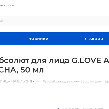
 вопросы
НОВИНКИ
АКЦИИ
солют для лица G.LOVE Ab
CHA, 50 мл
—
 ЛИЦА / ЭМУЛЬСИЯ
Расслабляющий крем-абсолют для лица 
ТОВАР УЧАСТВУЕТ В АКЦИЯХ