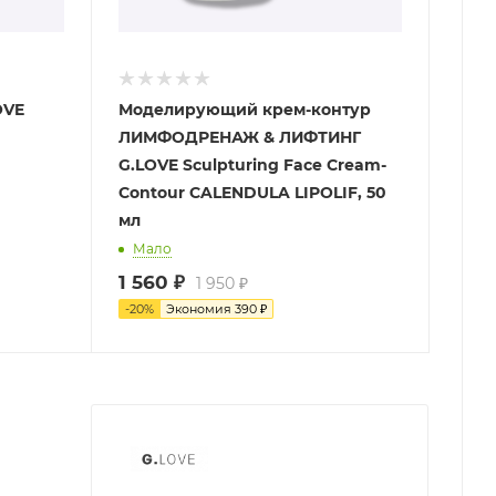
OVE
Моделирующий крем-контур
ЛИМФОДРЕНАЖ & ЛИФТИНГ
G.LOVE Sculpturing Face Cream-
Contour CALENDULA LIPOLIF, 50
мл
Мало
1 560
₽
1 950
₽
-
20
%
Экономия
390
₽