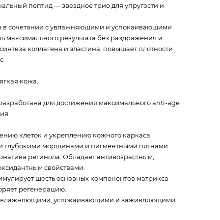
нальный пептид — звездное трио для упругости и
 в сочетании с увлажняющими и успокаивающими
ь максимального результата без раздражения и
 синтеза коллагена и эластина, повышает плотности
с.
мягкая кожа.
азработана для достижения максимального anti-age
ия.
ению клеток и укреплению кожного каркаса.
 и глубокими морщинами и пигментными пятнами.
рнатива ретинола. Обладает антивозрастным,
оксидантным свойствами.
имулирует шесть основных компонентов матрикса
коряет регенерацию.
 увлажняющими, успокаивающими и заживляющими