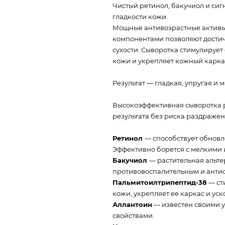
Чистый ретинол, бакучиол и сиг
гладкости кожи.
Мощные антивозрастные активы
компонентами позволяют достич
сухости. Сыворотка стимулирует
кожи и укрепляет кожный карка
Результат — гладкая, упругая и 
Высокоэффективная сыворотка р
результата без риска раздражен
Ретинол
— способствует обновл
Эффективно борется с мелкими
Бакучиол
— растительная альте
противовоспалительным и анти
Пальмитоилтрипептид-38
— ст
кожи, укрепляет ее каркас и ус
Аллантоин
— известен своими
свойствами.