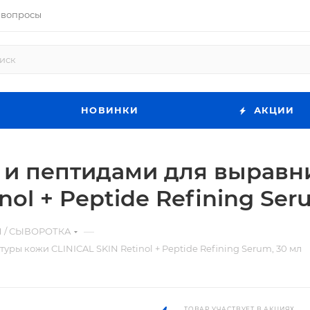
 вопросы
НОВИНКИ
АКЦИИ
 и пептидами для выравн
nol + Peptide Refining Ser
—
 / СЫВОРОТКА
ры кожи CLINICAL SKIN Retinol + Peptide Refining Serum, 30 мл
ТОВАР УЧАСТВУЕТ В АКЦИЯХ