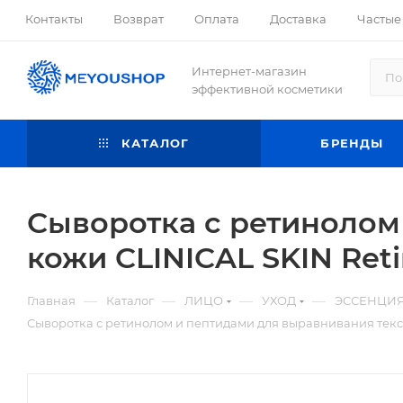
Контакты
Возврат
Оплата
Доставка
Частые
Интернет-магазин
эффективной косметики
КАТАЛОГ
БРЕНДЫ
Сыворотка с ретинолом
кожи CLINICAL SKIN Reti
—
—
—
—
Главная
Каталог
ЛИЦО
УХОД
ЭССЕНЦИЯ
Сыворотка с ретинолом и пептидами для выравнивания тексту