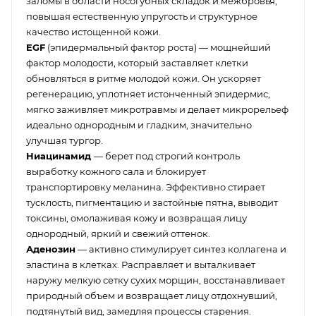
заломы в области носогубных складок и межбровья,
повышая естественную упругость и структурное
качество истощенной кожи.
EGF
(эпидермальный фактор роста) — мощнейший
фактор молодости, который заставляет клетки
обновляться в ритме молодой кожи. Он ускоряет
регенерацию, уплотняет истонченный эпидермис,
мягко заживляет микротравмы и делает микрорельеф
идеально однородным и гладким, значительно
улучшая тургор.
Ниацинамид
— берет под строгий контроль
выработку кожного сала и блокирует
транспортировку меланина. Эффективно стирает
тусклость, пигментацию и застойные пятна, выводит
токсины, омолаживая кожу и возвращая лицу
однородный, яркий и свежий оттенок.
Аденозин
— активно стимулирует синтез коллагена и
эластина в клетках. Расправляет и выталкивает
наружу мелкую сетку сухих морщин, восстанавливает
природный объем и возвращает лицу отдохнувший,
подтянутый вид, замедляя процессы старения.