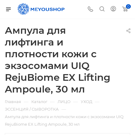
0
Ампула для
лифтинга и
плотности кожи с
экзосомами UIQ
RejuBiome EX Lifting
Ampoule, 30 мл
—
—
—
—
Главная
Каталог
ЛИЦО
УХОД
—
ЭССЕНЦИЯ / СЫВОРОТКА
Ампула для лифтинга и плотности кожи с экзосомами UIQ
RejuBiome EX Lifting Ampoule, 30 мл