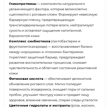
Гликопротеины
— компоненты натурального
увлажняющего фактора, которые великолепно
сцепляются с роговым слоем. Формируют невесомую
барьерную пленку, предотвращающую
трансэпидермальную потерю влаги, нейтрализуют
сухость и оставляют ощущение напитанной,
бархатистой кожи.
Комплекс синбиотиков
(лактобактерии и
фруктоолигосахариды) — восстанавливает баланс
между «хорошими» и «плохими» бактериями.
Укрепляет защитный барьер, предупреждает
развитие воспалительных процессов, снижает
чувствительность и облегчает состояние реактивной
кожи.
Фитиновая кислота
— обеспечивает деликатное
обновление рогового слоя. Мягко полирует
поверхность эпидермиса, очищает поры от сальных
пробок, улучшает текстуру кожи и придает лицу
здоровое, влажное свечение, стирая следы усталости.
Цветочные гидролаты и экстракты
(роза, жасмин,