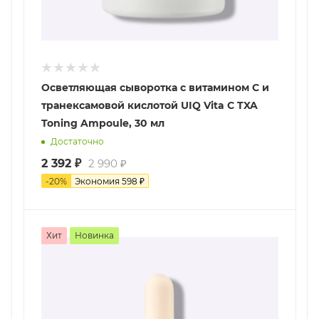
Осветляющая сыворотка с витамином С и
транексамовой кислотой UIQ Vita C TXA
Toning Ampoule, 30 мл
Достаточно
2 392
₽
2 990
₽
-
20
%
Экономия
598
₽
Хит
Новинка