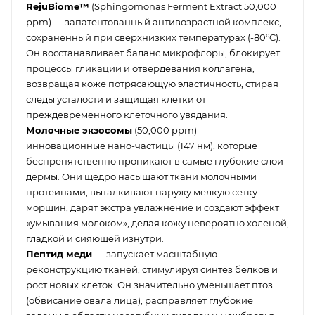
RejuBiome™
(Sphingomonas Ferment Extract 50,000
ppm) — запатентованный антивозрастной комплекс,
сохраненный при сверхнизких температурах (-80°C).
Он восстанавливает баланс микрофлоры, блокирует
процессы гликации и отвердевания коллагена,
возвращая коже потрясающую эластичность, стирая
следы усталости и защищая клетки от
преждевременного клеточного увядания.
Молочные экзосомы
(50,000 ppm) —
инновационные нано-частицы (147 нм), которые
беспрепятственно проникают в самые глубокие слои
дермы. Они щедро насыщают ткани молочными
протеинами, выталкивают наружу мелкую сетку
морщин, дарят экстра увлажнение и создают эффект
«умывания молоком», делая кожу невероятно холеной,
гладкой и сияющей изнутри.
Пептид меди
— запускает масштабную
реконструкцию тканей, стимулируя синтез белков и
рост новых клеток. Он значительно уменьшает птоз
(обвисание овала лица), расправляет глубокие