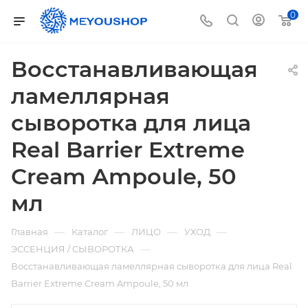
0
Восстанавливающая
ламеллярная
сыворотка для лица
Real Barrier Extreme
Cream Ampoule, 50
мл
—
—
—
—
Главная
Каталог
ЛИЦО
УХОД
—
ЭССЕНЦИЯ / СЫВОРОТКА
Восстанавливающая ламеллярная сыворотка для лица Real
Barrier Extreme Cream Ampoule, 50 мл