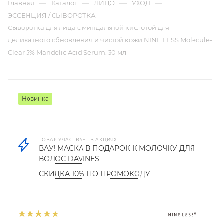
—
—
—
—
Главная
Каталог
ЛИЦО
УХОД
—
ЭССЕНЦИЯ / СЫВОРОТКА
Сыворотка для лица с миндальной кислотой для
деликатного обновления и чистой кожи NINE LESS Molecule-
Clear 5% Mandelic Acid Serum, 30 мл
Новинка
ТОВАР УЧАСТВУЕТ В АКЦИЯХ
ВАУ! МАСКА В ПОДАРОК К МОЛОЧКУ ДЛЯ
ВОЛОС DAVINES
СКИДКА 10% ПО ПРОМОКОДУ
1