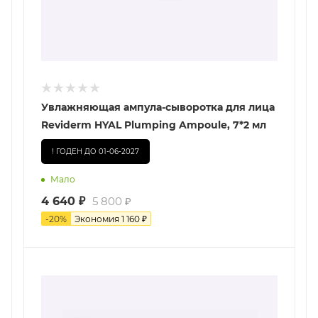
Увлажняющая ампула-сыворотка для лица
Reviderm HYAL Plumping Ampoule, 7*2 мл
! ГОДЕН ДО 01-06-2027
Мало
4 640
₽
5 800
₽
-
20
%
Экономия
1 160
₽