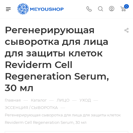
0
Регенерирующая
сыворотка для лица
для защиты клеток
Reviderm Cell
Regeneration Serum,
30 мл
—
—
—
—
Главная
Каталог
ЛИЦО
УХОД
—
ЭССЕНЦИЯ / СЫВОРОТКА
Регенерирующая сыворотка для лица для защиты клеток
Reviderm Cell Regeneration Serum, 30 мл