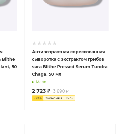
я
Антивозрастная спрессованная
 Blithe
сыворотка с экстрактом грибов
lant, 50
чага Blithe Pressed Serum Tundra
Chaga, 50 мл
Мало
2 723
₽
3 890
₽
-
30
%
Экономия
1 167
₽