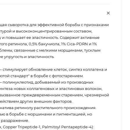
ая сыворотка для эффективной борьбы с признаками
стурой и высококонцентрированным составом,
 и повышает ее эластичность. Содержит активные
того ретинола, 0,5% бакучиола, 1% Cica-PDRN и 1%
облемы, связанные с мелкими морщинами, тусклым
е упругость и эластичность.
 стимулирует обновление клеток, синтез коллагена и
отой стандарт" в борьбе с фотостарением.
 полинуклеотид, добываемый из производных
интеза новых коллагеновых и эластиновых волокон,
 вызванное преждевременным старением, чрезмерной
ействием других внешних факторов.
натива ретинолу растительного происхождения.
ью в борьбе с моршинами и пигментацией, но
т раздражение.
 Copper Tripeptide-1, Palmitoyl Pentapeptide-4):