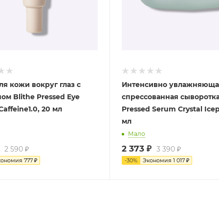
ля кожи вокруг глаз с
Интенсивно увлажняюща
ом Blithe Pressed Eye
спреcсованная сыворотка
affeine1.0, 20 мл
Pressed Serum Crystal Icep
мл
Мало
2 373
₽
2 590
₽
3 390
₽
кономия
777
₽
-
30
%
Экономия
1 017
₽