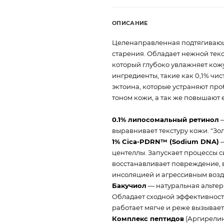
ОПИСАНИЕ
Целенаправленная подтягивающ
старения. Обладает нежной тек
который глубоко увлажняет кожу
ингредиенты, такие как 0,1% чис
эктоина, которые устраняют пр
тоном кожи, а так же повышают е
0.1% липосомальный ретинол
—
выравнивает текстуру кожи. "Зол
1% Cica-PDRN™ (Sodium DNA)
—
центеллы. Запускает процессы с
восстанавливает повреждение,
инсоляцией и агрессивным возд
Бакучиол
— натуральная альтер
Обладает сходной эффективност
работает мягче и реже вызывае
Комплекс пептидов
(Аргирелин,