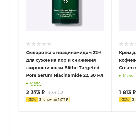
Сыворотка с ниацинамидом 22%
Крем д
для сужения пор и снижения
кофеин
жирности кожи Blithe Targeted
Cream C
Pore Serum Niacinamide 22, 30 мл
Мало
Мало
2 373
₽
1 813
₽
3 390
₽
-
30
%
Экономия
1 017
₽
-
30
%
Э