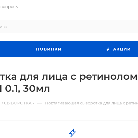
 вопросы
НОВИНКИ
АКЦИИ
а для лица с ретинолом 0
 0.1, 30мл
—
 / СЫВОРОТКА
Подтягивающая сыворотка для лица с ретинол