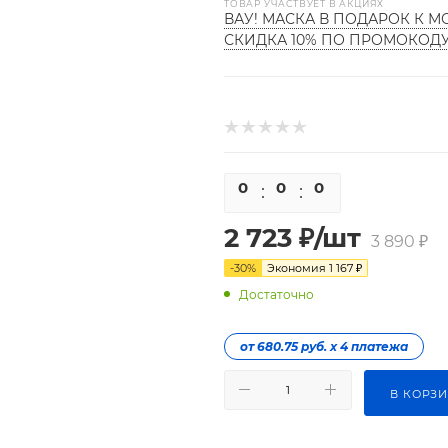
ТОВАР УЧАСТВУЕТ В АКЦИЯХ
ВАУ! МАСКА В ПОДАРОК К М
СКИДКА 10% ПО ПРОМОКОД
0
0
0
0
2 723
₽
/шт
3 890
₽
-
30
%
Экономия
1 167
₽
Достаточно
от 680.75 руб. х 4 платежа
В КОРЗ