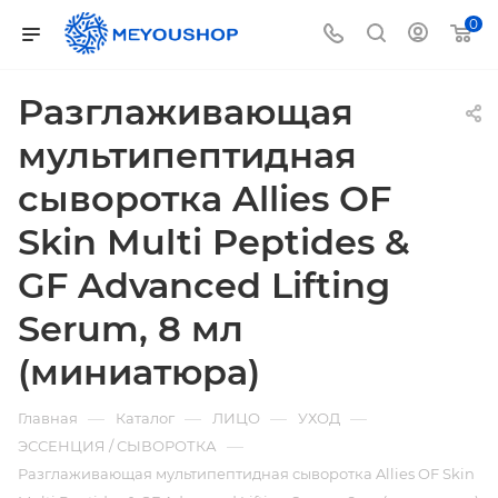
0
Разглаживающая
мультипептидная
сыворотка Allies OF
Skin Multi Peptides &
GF Advanced Lifting
Serum, 8 мл
(миниатюра)
—
—
—
—
Главная
Каталог
ЛИЦО
УХОД
—
ЭССЕНЦИЯ / СЫВОРОТКА
Разглаживающая мультипептидная сыворотка Allies OF Skin