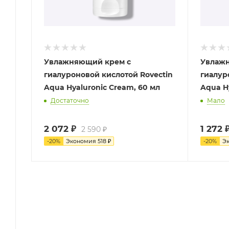
Увлажняющий крем с
Увлажн
гиалуроновой кислотой Rovectin
гиалур
Aqua Hyaluronic Cream, 60 мл
Aqua Hy
Достаточно
Мало
2 072
₽
1 272
2 590
₽
-
20
%
Экономия
518
₽
-
20
%
Э