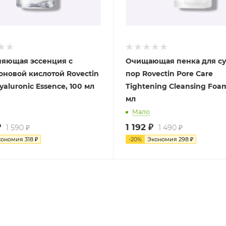
яющая эссенция с
Очищающая пенка для с
оновой кислотой Rovectin
пор Rovectin Pore Care
aluronic Essence, 100 мл
Tightening Cleansing Foam
мл
Мало
₽
1 192
₽
1 590
₽
1 490
₽
кономия
318
₽
-
20
%
Экономия
298
₽