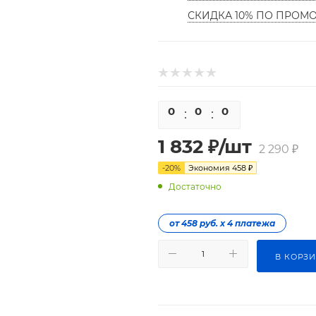
СКИДКА 10% ПО ПРОМ
0
0
0
0
1 832
₽
/шт
2 290
₽
-
20
%
Экономия
458
₽
Достаточно
от 458 руб. х 4 платежа
В КОРЗ