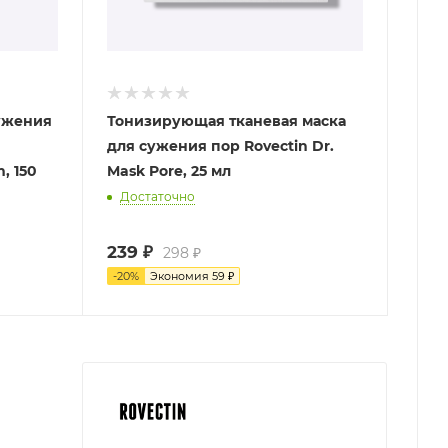
ужения
Тонизирующая тканевая маска
для сужения пор Rovectin Dr.
, 150
Mask Pore, 25 мл
Достаточно
239
₽
298
₽
-
20
%
Экономия
59
₽