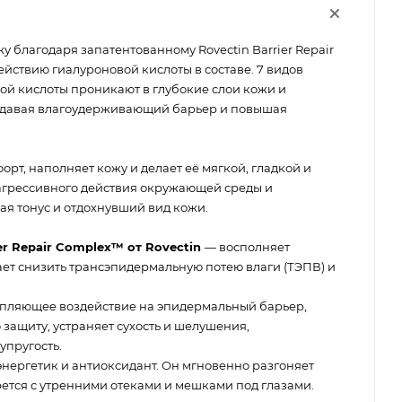
у благодаря запатентованному Rovectin Barrier Repair
йствию гиалуроновой кислоты в составе. 7 видов
й кислоты проникают в глубокие слои кожи и
оздавая влагоудерживающий барьер и повышая
рт, наполняет кожу и делает её мягкой, гладкой и
 агрессивного действия окружающей среды и
ая тонус и отдохнувший вид кожи.
r Repair Complex™ от Rovectin
— восполняет
ает снизить трансэпидермальную потею влаги (ТЭПВ) и
пляющее воздействие на эпидермальный барьер,
защиту, устраняет сухость и шелушения,
упругость.
ергетик и антиоксидант. Он мгновенно разгоняет
тся с утренними отеками и мешками под глазами.