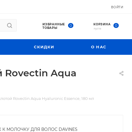
ВОЙТИ
ИЗБРАННЫЕ
КОРЗИНА
0
0
ТОВАРЫ
пуста
СКИДКИ
О НАС
 Rovectin Aqua
той Rovectin Aqua Hyaluronic Essence, 180 мл
К К МОЛОЧКУ ДЛЯ ВОЛОС DAVINES