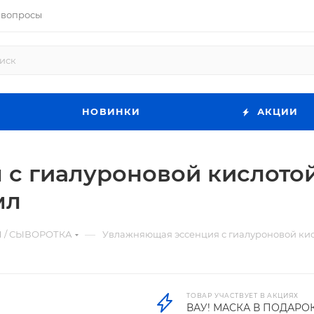
 вопросы
НОВИНКИ
АКЦИИ
с гиалуроновой кислотой
мл
—
 / СЫВОРОТКА
Увлажняющая эссенция с гиалуроновой кисло
ТОВАР УЧАСТВУЕТ В АКЦИЯХ
ВАУ! МАСКА В ПОДАРО