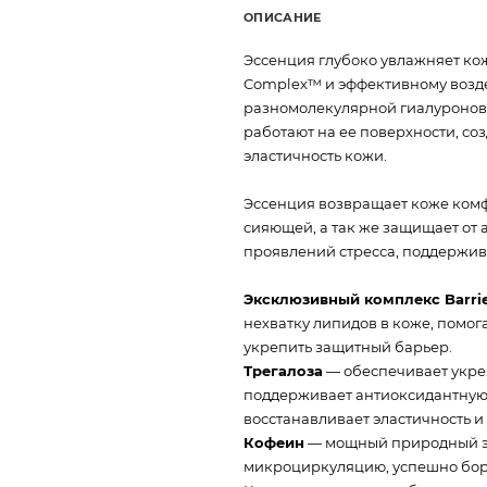
ОПИСАНИЕ
Эссенция глубоко увлажняет кож
Complex™ и эффективному возде
разномолекулярной гиалуроново
работают на ее поверхности, с
эластичность кожи.
Эссенция возвращает коже комфо
сияющей, а так же защищает от
проявлений стресса, поддержив
Эксклюзивный комплекс Barrie
нехватку липидов в коже, помог
укрепить защитный барьер.
Трегалоза
— обеспечивает укре
поддерживает антиоксидантную 
восстанавливает эластичность и 
Кофеин
— мощный природный эн
микроциркуляцию, успешно боре