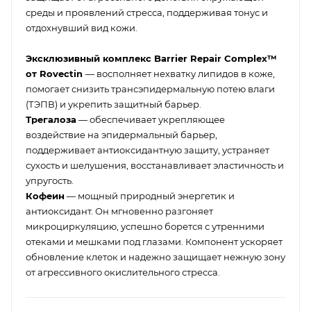
среды и проявлений стресса, поддерживая тонус и
отдохнувший вид кожи.
Эксклюзивный комплекс Barrier Repair Complex™
от Rovectin
— восполняет нехватку липидов в коже,
помогает снизить трансэпидермальную потею влаги
(ТЭПВ) и укрепить защитный барьер.
Трегалоза
— обеспечивает укрепляющее
воздействие на эпидермальный барьер,
поддерживает антиоксидантную защиту, устраняет
сухость и шелушения, восстанавливает эластичность и
упругость.
Кофеин
— мощный природный энергетик и
антиоксидант. Он мгновенно разгоняет
микроциркуляцию, успешно борется с утренними
отеками и мешками под глазами. Компонент ускоряет
обновление клеток и надежно защищает нежную зону
от агрессивного окислительного стресса.