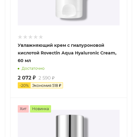
Увлажняющий крем с гиалуроновой
кислотой Rovectin Aqua Hyaluronic Cream,
60 мл
Достаточно
2 072
₽
2 590
₽
-
20
%
Экономия
518
₽
Хит
Новинка