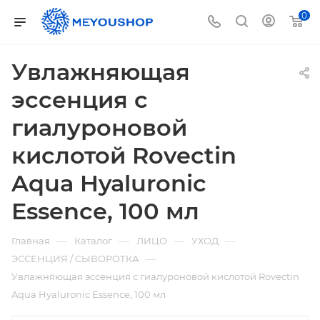
0
Увлажняющая
эссенция с
гиалуроновой
кислотой Rovectin
Aqua Hyaluronic
Essence, 100 мл
—
—
—
—
Главная
Каталог
ЛИЦО
УХОД
—
ЭССЕНЦИЯ / СЫВОРОТКА
Увлажняющая эссенция с гиалуроновой кислотой Rovectin
Aqua Hyaluronic Essence, 100 мл