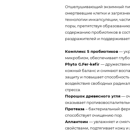
Отшелушивающий энзимный пили
омертвевшие клетки и загрязнен
технологии инкапсуляции, части
поры, препятствуя образованию
содержанию пробиотиков в сост
раздражителей и поддерживает
Комплекс 5 пробиотиков
— укр
микробиом, обеспечивает глубо
Phyto G.Fer-kefir
— дружественн
кожный баланс и снимают воспа
защиту и повышает способность
воздействия свободных радикал
стресса.
Порошок древесного угля
— оч
оказывает противовоспалительн
Протеаза
– бактериальный ферм
способствует очищению пор.
Аллантоин
— увлажняет и смяг
свойствами, подтягивает кожу 