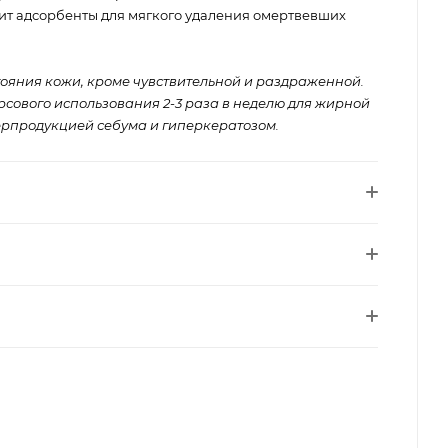
т адсорбенты для мягкого удаления омертвевших
тояния кожи, кроме чувствительной и раздраженной.
рсового использования 2-3 раза в неделю для жирной
ерпродукцией себума и гиперкератозом.