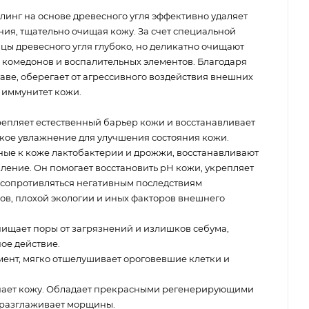
нг на основе древесного угля эффективно удаляет
ия, тщательно очищая кожу. За счет специальной
цы древесного угля глубоко, но деликатно очищают
 комедонов и воспалительных элементов. Благодаря
аве, оберегает от агрессивного воздействия внешних
 иммунитет кожи.
епляет естественный барьер кожи и восстанавливает
кое увлажнение для улучшения состояния кожи.
ые к коже лактобактерии и дрожжи, восстанавливают
ление. Он помогает восстановить рН кожи, укрепляет
 сопротивляться негативным последствиям
ов, плохой экологии и иных факторов внешнего
ищает поры от загрязнений и излишков себума,
ое действие.
ент, мягко отшелушивает ороговевшие клетки и
чает кожу. Обладает прекрасными регенерирующими
и разглаживает морщины.