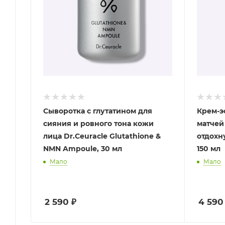
Сыворотка с глутатином для
Крем-э
сияния и ровного тона кожи
матчей
лица Dr.Ceuracle Glutathione &
отдохн
NMN Ampoule, 30 мл
150 мл
Мало
Мало
2 590
₽
4 590