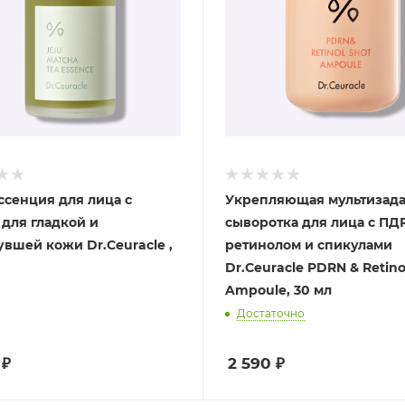
ссенция для лица с
Укрепляющая мультизад
 для гладкой и
сыворотка для лица с ПД
увшей кожи Dr.Ceuracle ,
ретинолом и спикулами
Dr.Ceuracle PDRN & Retino
Ampoule, 30 мл
Достаточно
₽
2 590
₽