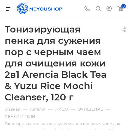
0
Тонизирующая
пенка для сужения
пор с черным чаем
для очищения кожи
2в1 Arencia Black Tea
& Yuzu Rice Mochi
Cleanser, 120 г
—
—
—
—
Главная
Каталог
ЛИЦО
ОЧИЩЕНИЕ
—
ПЕНКИ И ГЕЛИ
Тонизирующая пенка для сужения пор с черным чаем для