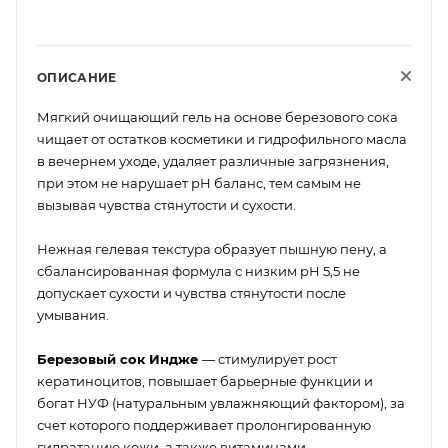
ОПИСАНИЕ
Мягкий очищающий гель на основе березового сока
чищает от остатков косметики и гидрофильного масла
в вечернем уходе, удаляет различные загрязнения,
при этом не нарушает рН баланс, тем самым не
вызывая чувства стянутости и сухости.
Нежная гелевая текстура образует пышную пену, а
сбалансированная формула с низким pH 5,5 не
допускает сухости и чувства стянутости после
умывания.
Березовый сок Индже
— стимулирует рост
кератиноцитов, повышает барьерные функции и
богат НУФ (натуральным увлажняющий фактором), за
счет которого поддерживает пролонгированную
гидратацию кожи, а также витаминами-