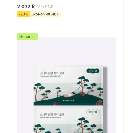
2 072
₽
2 590
₽
-
20
%
Экономия
518
₽
Новинка