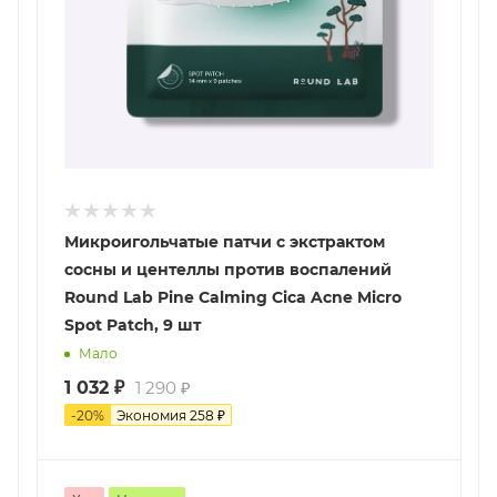
Микроигольчатые патчи с экстрактом
сосны и центеллы против воспалений
Round Lab Pine Calming Cica Acne Micro
Spot Patch, 9 шт
Мало
1 032
₽
1 290
₽
-
20
%
Экономия
258
₽