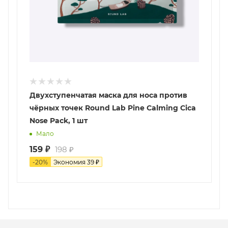
Двухступенчатая маска для носа против
чёрных точек Round Lab Pine Calming Cica
Nose Pack, 1 шт
Мало
159
₽
198
₽
-
20
%
Экономия
39
₽