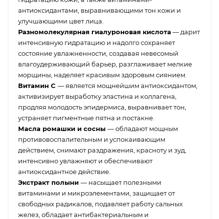
антиоксидантами, выравнивающими тон кожи и
улучшающими цвет лица.
Разномолекулярная гиалуроновая кислота
— дарит
интенсивную гидратацию и надолго сохраняет
состояние увлажненности, создавая невесомый
влагоудерживающий барьер, разглаживает мелкие
морщины, наделяет красивым здоровым сиянием.
Витамин C
— является мощнейшим антиоксидантом,
активизирует выработку эластина и коллагена,
продляя молодость эпидермиса, выравнивает тон,
устраняет пигментные пятна и постакне.
Масла ромашки и сосны
— обладают мощным
противовоспалительным и успокаивающим
действием, снимают раздражения, красноту и зуд,
интенсивно увлажняют и обеспечивают
антиоксидантное действие.
Экстракт полыни
— насыщает полезными
витаминами и микроэлементами, защищает от
свободных радикалов, подавляет работу сальных
желез, обладает антибактериальным и