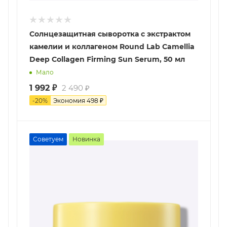
Солнцезащитная сыворотка с экстрактом
камелии и коллагеном Round Lab Camellia
Deep Collagen Firming Sun Serum, 50 мл
Мало
1 992
₽
2 490
₽
-
20
%
Экономия
498
₽
Советуем
Новинка