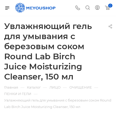
0
Увлажняющий гель
для умывания с
березовым соком
Round Lab Birch
Juice Moisturizing
Cleanser, 150 мл
—
—
—
—
Главная
Каталог
ЛИЦО
ОЧИЩЕНИЕ
—
ПЕНКИ И ГЕЛИ
Увлажняющий гель для умывания с березовым соком Round
Lab Birch Juice Moisturizing Cleanser, 150 мл