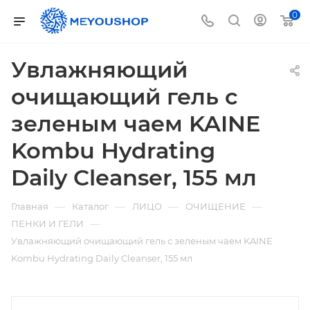
0
Увлажняющий
очищающий гель с
зеленым чаем KAINE
Kombu Hydrating
Daily Cleanser, 155 мл
—
—
—
—
Главная
Каталог
ЛИЦО
ОЧИЩЕНИЕ
—
ПЕНКИ И ГЕЛИ
Увлажняющий очищающий гель с зеленым чаем KAINE
Kombu Hydrating Daily Cleanser, 155 мл