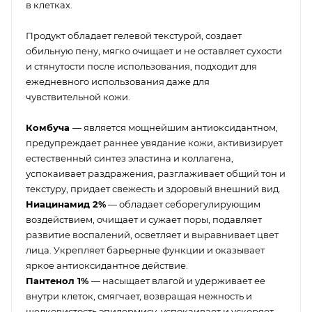
в клетках.
Продукт обладает гелевой текстурой, создает
обильную пену, мягко очищает и не оставляет сухости
и стянутости после использования, подходит для
ежедневного использования даже для
чувствительной кожи.
Комбуча
— является мощнейшим антиоксидантном,
предупреждает раннее увядание кожи, активизирует
естественный синтез эластина и коллагена,
успокаивает раздражения, разглаживает общий тон и
текстуру, придает свежесть и здоровый внешний вид.
Ниацинамид 2%
— обладает себорегулирующим
воздействием, очищает и сужает поры, подавляет
развитие воспалений, осветляет и выравнивает цвет
лица. Укрепляет барьерные функции и оказывает
яркое антиоксидантное действие.
Пантенол 1%
— насыщает влагой и удерживает ее
внутри клеток, смягчает, возвращая нежность и
шелковистость эпидермису, успокаивает и ускоряет