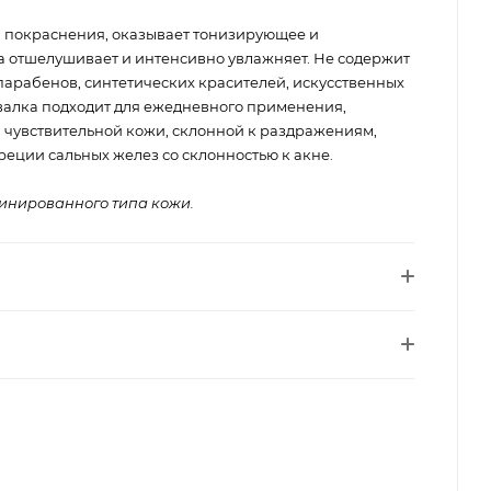
и покраснения, оказывает тонизирующее и
 отшелушивает и интенсивно увлажняет. Не содержит
парабенов, синтетических красителей, искусственных
валка подходит для ежедневного применения,
я чувствительной кожи, склонной к раздражениям,
еции сальных желез со склонностью к акне.
инированного типа кожи.