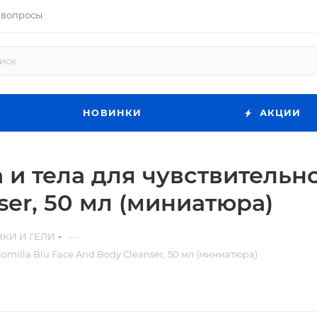
 вопросы
НОВИНКИ
АКЦИИ
 и тела для чувствительн
ser, 50 мл (миниатюра)
—
КИ И ГЕЛИ
milla Blu Face And Body Cleanser, 50 мл (миниатюра)