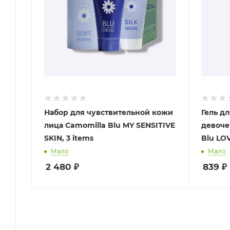
Набор для чувствительной кожи
Гель д
лица Camomilla Blu MY SENSITIVE
девочек
SKIN, 3 items
Blu LOV
Мало
Мало
2 480
₽
839
₽