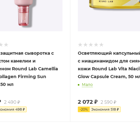
защитная сыворотка с
Осветляющий капсульны
ктом камелии и
с ниацинамидом для сия
еном Round Lab Camellia
кожи Round Lab Vita Niac
ollagen Firming Sun
Glow Capsule Cream, 50 м
 50 мл
Мало
₽
2 072
₽
2 490
₽
2 590
₽
кономия
498
₽
-
20
%
Экономия
518
₽