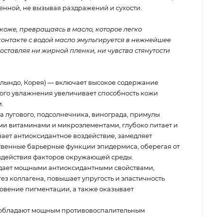
енной, не вызывая раздражений и сухости.
коже, превращаясь в масло, которое легко
контакте с водой масло эмульгируется в нежнейшее
 оставляя ни жирной пленки, ни чувства стянутости
ллындо, Корея) — включает высокое содержание
ого увлажнения увеличивает способность кожи
.
а лугового, подсолнечника, винограда, примулы
и витаминами и микроэлементами, глубоко питает и
вает антиоксидантное воздействие, замедляет
ственные барьерные функции эпидермиса, оберегая от
здействия факторов окружающей среды.
дает мощными антиоксидантными свойствами,
ез коллагена, повышает упругость и эластичность
овение пигментации, а также оказывает
обладают мощным противовоспалительным