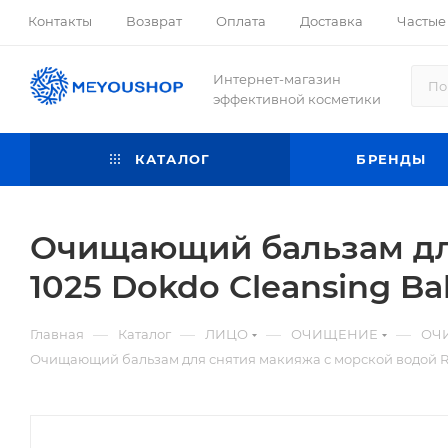
Контакты
Возврат
Оплата
Доставка
Частые
Интернет-магазин
эффективной косметики
КАТАЛОГ
БРЕНДЫ
Очищающий бальзам для
1025 Dokdo Cleansing Ba
—
—
—
—
Главная
Каталог
ЛИЦО
ОЧИЩЕНИЕ
ОЧ
Очищающий бальзам для снятия макияжа с морской водой Ro