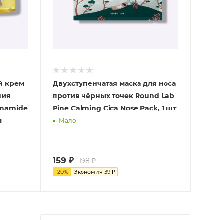
й крем
Двухступенчатая маска для носа
ния
против чёрных точек Round Lab
inamide
Pine Calming Cica Nose Pack, 1 шт
л
Мало
159
₽
198
₽
-
20
%
Экономия
39
₽