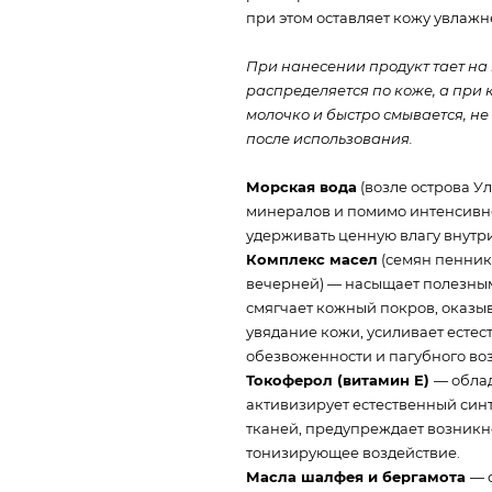
при этом оставляет кожу увлажн
При нанесении продукт тает на 
распределяется по коже, а при 
молочко и быстро смывается, не
после использования.
Морская вода
(возле острова У
минералов и помимо интенсивн
удерживать ценную влагу внутри
Комплекс масел
(семян пенник
вечерней) — насыщает полезным
смягчает кожный покров, оказы
увядание кожи, усиливает есте
обезвоженности и пагубного во
Токоферол (витамин E)
— обла
активизирует естественный синт
тканей, предупреждает возникн
тонизирующее воздействие.
Масла шалфея и бергамота
— 