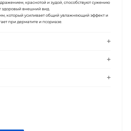
здражением, краснотой и зудой, способствуют сужению
т здоровый внешний вид.
им, который усиливает общий увлажняющий эффект и
ает при дерматите и псориазе.