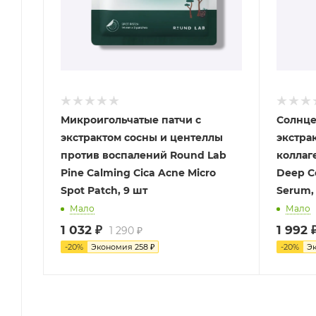
Микроигольчатые патчи с
Солнце
экстрактом сосны и центеллы
экстра
против воспалений Round Lab
коллаг
Pine Calming Cica Acne Micro
Deep C
Spot Patch, 9 шт
Serum,
Мало
Мало
1 032
₽
1 992
1 290
₽
-
20
%
Экономия
258
₽
-
20
%
Э