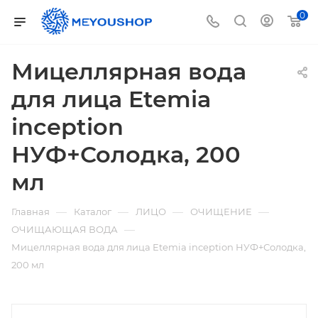
0
Мицеллярная вода
для лица Etemia
inception
НУФ+Солодка, 200
мл
—
—
—
—
Главная
Каталог
ЛИЦО
ОЧИЩЕНИЕ
—
ОЧИЩАЮЩАЯ ВОДА
Мицеллярная вода для лица Etemia inception НУФ+Солодка,
200 мл